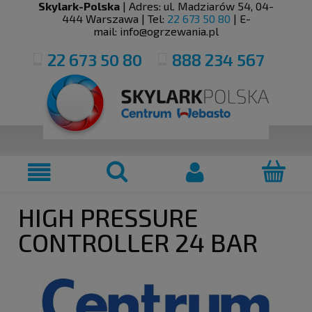
Skylark-Polska
| Adres:
ul. Madziarów 54
,
04-
444
Warszawa
| Tel:
22 673 50 80
| E-
mail:
info@ogrzewania.pl
22 673 50 80
888 234 567
HIGH PRESSURE
CONTROLLER 24 BAR