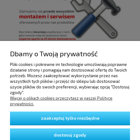
Dbamy o Twoją prywatność
Pliki cookies i pokrewne im technologie umożliwiają poprawne
POMOC
działanie strony i pomagają nam dostosować ofertę do Twoich
potrzeb. Możesz zaakceptować wykorzystanie przez nas
wszystkich tych plików i przejść do sklepu lub dostosować
użycie plików do swoich preferencji, wybierając opcję "Dostosuj
DOSTAWA I PŁATNOŚCI
zgody".
Więcej o plikach cookies przeczytasz w naszej Polityce
prywatności.
MOJE KONTO
zaakceptuj tylko niezbędne
GWARANCJA I ZWROTY
dostosuj zgody