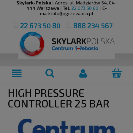
Skylark-Polska
| Adres:
ul. Madziarów 54
,
04-
444
Warszawa
| Tel:
22 673 50 80
| E-
mail:
info@ogrzewania.pl
22 673 50 80
888 234 567
HIGH PRESSURE
CONTROLLER 25 BAR