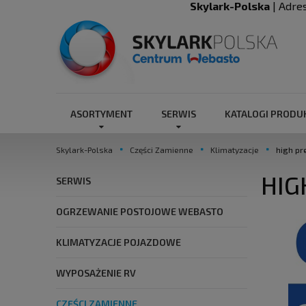
Skylark-Polska
| Adre
ASORTYMENT
SERWIS
KATALOGI PROD
Skylark-Polska
Części Zamienne
Klimatyzacje
high pr
HIG
SERWIS
OGRZEWANIE POSTOJOWE WEBASTO
KLIMATYZACJE POJAZDOWE
WYPOSAŻENIE RV
CZĘŚCI ZAMIENNE