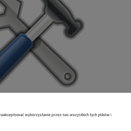
ZWROTY
O FIRMIE
zaakceptować wykorzystanie przez nas wszystkich tych plików i
Kontakt i mapa
ty
Dotacje EU