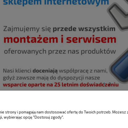
1
2
ŚCI
MOJE KONTO
GWARANCJA I 
anie strony i pomagają nam dostosować ofertę do Twoich potrzeb. Możesz 
i, wybierając opcję "Dostosuj zgody".
Twoje zamówienia
Gwarancja
Ustawienia konta
Reklamacje i zwro