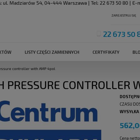
s:
ul. Madziarów 54
,
04-444
Warszawa
| Tel:
22 673 50 80
| E-m
ZAREJESTRUJ SIĘ
22 673 50 
UKTÓW
LISTY CZĘŚCI ZAMIENNYCH
CERTYFIKATY
BL
essure controller with AMP 4pol
H PRESSURE CONTROLLER 
DOSTĘPN
CZASU DO
WYSYŁKA
562,0
Cena netto