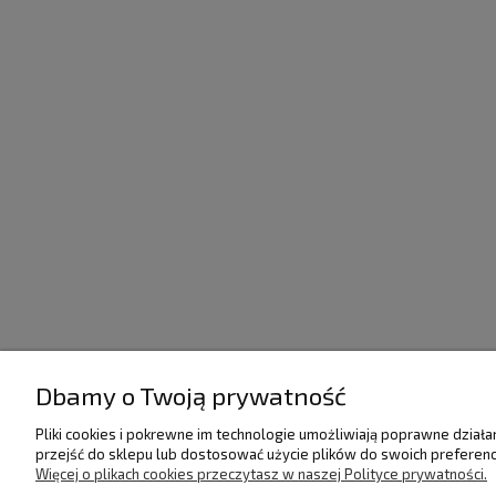
Dbamy o Twoją prywatność
POMOC
DOSTAWA I PŁATNO
Pliki cookies i pokrewne im technologie umożliwiają poprawne dział
przejść do sklepu lub dostosować użycie plików do swoich preferencj
Regulamin
Raty/Leasing
Więcej o plikach cookies przeczytasz w naszej Polityce prywatności.
Polityka prywatności
Faktury i paragony