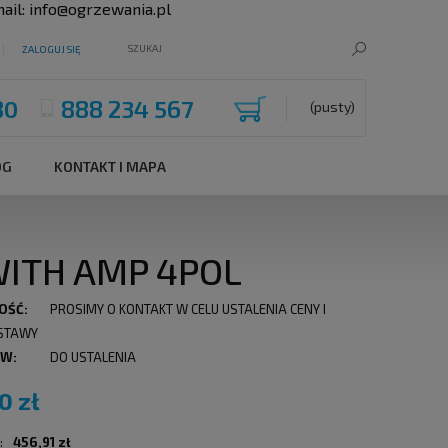
ail:
info@ogrzewania.pl
ZALOGUJ SIĘ
80
888 234 567
(pusty)
OG
KONTAKT I MAPA
WITH AMP 4POL
OŚĆ:
PROSIMY O KONTAKT W CELU USTALENIA CENY I
STAWY
 W:
DO USTALENIA
0 zł
:
456,91 zł