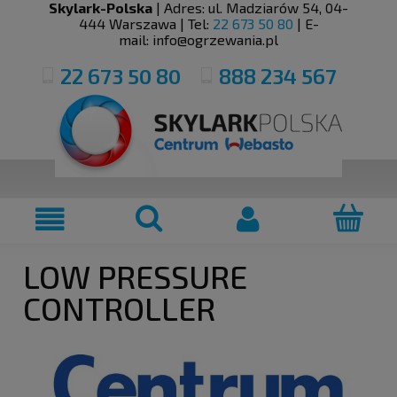
Skylark-Polska
| Adres:
ul. Madziarów 54
,
04-
444
Warszawa
| Tel:
22 673 50 80
| E-
mail:
info@ogrzewania.pl
22 673 50 80
888 234 567
LOW PRESSURE
CONTROLLER