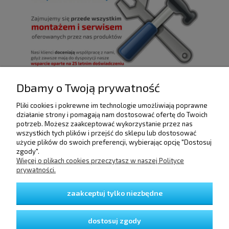
Dbamy o Twoją prywatność
Pliki cookies i pokrewne im technologie umożliwiają poprawne
POMOC
działanie strony i pomagają nam dostosować ofertę do Twoich
potrzeb. Możesz zaakceptować wykorzystanie przez nas
wszystkich tych plików i przejść do sklepu lub dostosować
użycie plików do swoich preferencji, wybierając opcję "Dostosuj
DOSTAWA I PŁATNOŚCI
zgody".
Więcej o plikach cookies przeczytasz w naszej Polityce
prywatności.
MOJE KONTO
zaakceptuj tylko niezbędne
GWARANCJA I ZWROTY
dostosuj zgody