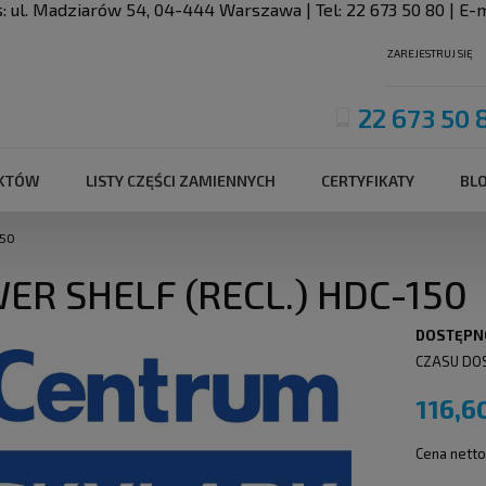
s:
ul. Madziarów 54
,
04-444
Warszawa
| Tel:
22 673 50 80
| E-m
ZAREJESTRUJ SIĘ
22 673 50 
UKTÓW
LISTY CZĘŚCI ZAMIENNYCH
CERTYFIKATY
BL
150
ER SHELF (RECL.) HDC-150
DOSTĘPN
CZASU DO
116,6
Cena netto