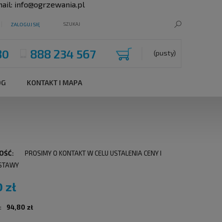
ail:
info@ogrzewania.pl
ZALOGUJ SIĘ
80
888 234 567
(pusty)
OG
KONTAKT I MAPA
OŚĆ:
PROSIMY O KONTAKT W CELU USTALENIA CENY I
STAWY
0 zł
:
94,80 zł