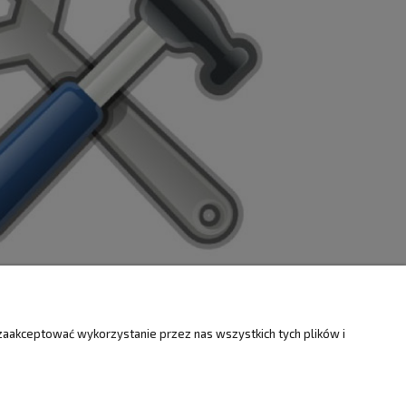
ZWROTY
O FIRMIE
zaakceptować wykorzystanie przez nas wszystkich tych plików i
Kontakt i mapa
ty
Dotacje EU
Informacje o firmie