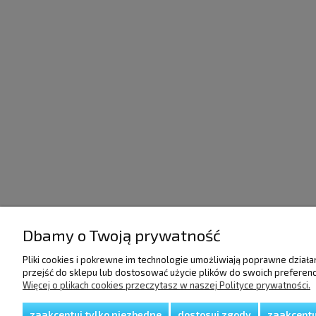
Dbamy o Twoją prywatność
POMOC
DOSTAWA I PŁATNO
Pliki cookies i pokrewne im technologie umożliwiają poprawne dział
przejść do sklepu lub dostosować użycie plików do swoich preferencj
Regulamin
Raty/Leasing
Więcej o plikach cookies przeczytasz w naszej Polityce prywatności.
Polityka prywatności
Faktury i paragony
Koszty dostawy
zaakceptuj tylko niezbędne
dostosuj zgody
zaakceptu