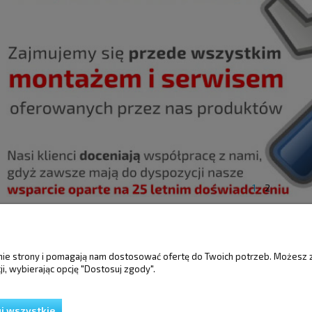
1
2
ŚCI
MOJE KONTO
GWARANCJA I 
anie strony i pomagają nam dostosować ofertę do Twoich potrzeb. Możesz 
i, wybierając opcję "Dostosuj zgody".
Twoje zamówienia
Gwarancja
Ustawienia konta
Reklamacje i zwro
Przechowalnia
j wszystkie