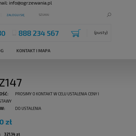
ail:
info@ogrzewania.pl
ZALOGUJ SIĘ
80
888 234 567
(pusty)
OG
KONTAKT I MAPA
Z147
OŚĆ:
PROSIMY O KONTAKT W CELU USTALENIA CENY I
STAWY
 W:
DO USTALENIA
0 zł
:
321,14 zł