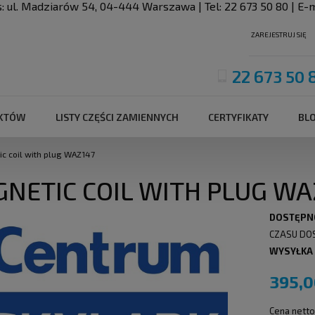
s:
ul. Madziarów 54
,
04-444
Warszawa
| Tel:
22 673 50 80
| E-m
ZAREJESTRUJ SIĘ
22 673 50 
UKTÓW
LISTY CZĘŚCI ZAMIENNYCH
CERTYFIKATY
BL
c coil with plug WAZ147
NETIC COIL WITH PLUG WA
DOSTĘPN
CZASU DO
WYSYŁKA
395,0
Cena netto