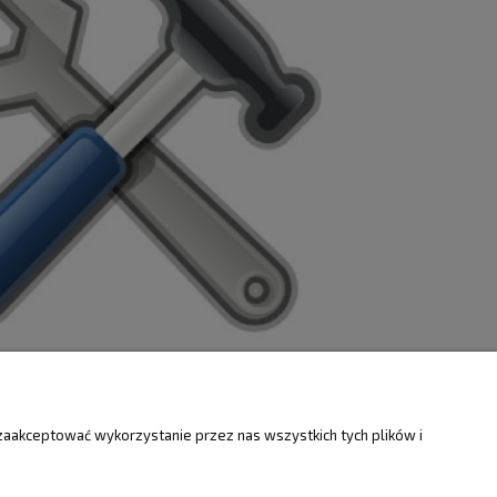
ZWROTY
O FIRMIE
zaakceptować wykorzystanie przez nas wszystkich tych plików i
Kontakt i mapa
ty
Dotacje EU