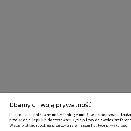
Dbamy o Twoją prywatność
POMOC
DOSTAWA I PŁATNO
Pliki cookies i pokrewne im technologie umożliwiają poprawne dział
przejść do sklepu lub dostosować użycie plików do swoich preferencj
Regulamin
Raty/Leasing
Więcej o plikach cookies przeczytasz w naszej Polityce prywatności.
Polityka prywatności
Faktury i paragony