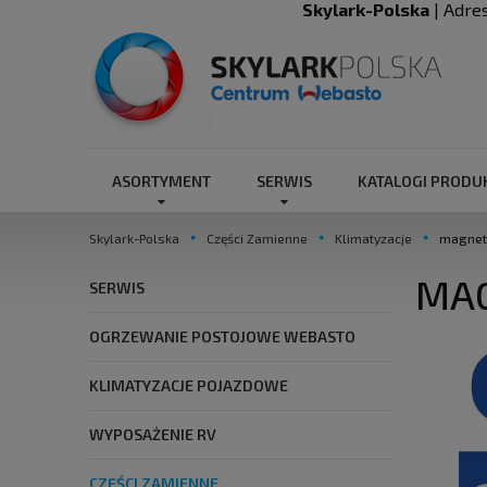
Skylark-Polska
| Adre
ASORTYMENT
SERWIS
KATALOGI PROD
Skylark-Polska
Części Zamienne
Klimatyzacje
magneti
MAG
SERWIS
OGRZEWANIE POSTOJOWE WEBASTO
KLIMATYZACJE POJAZDOWE
WYPOSAŻENIE RV
CZĘŚCI ZAMIENNE