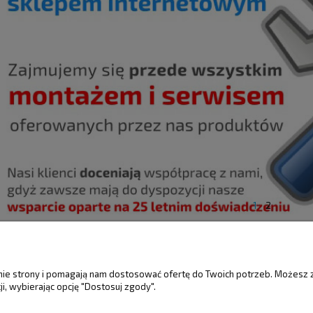
1
2
ŚCI
MOJE KONTO
GWARANCJA I 
anie strony i pomagają nam dostosować ofertę do Twoich potrzeb. Możesz 
i, wybierając opcję "Dostosuj zgody".
Twoje zamówienia
Gwarancja
Ustawienia konta
Reklamacje i zwro