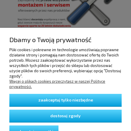
Dbamy o Twoją prywatność
Pliki cookies i pokrewne im technologie umożliwiają poprawne
POMOC
działanie strony i pomagają nam dostosować ofertę do Twoich
potrzeb. Możesz zaakceptować wykorzystanie przez nas
wszystkich tych plików i przejść do sklepu lub dostosować
użycie plików do swoich preferencji, wybierając opcję "Dostosuj
DOSTAWA I PŁATNOŚCI
zgody".
Więcej o plikach cookies przeczytasz w naszej Polityce
prywatności.
MOJE KONTO
zaakceptuj tylko niezbędne
GWARANCJA I ZWROTY
dostosuj zgody
O FIRMIE