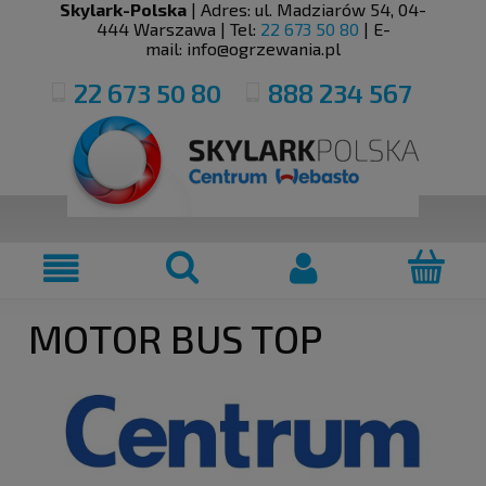
Skylark-Polska
| Adres:
ul. Madziarów 54
,
04-
444
Warszawa
| Tel:
22 673 50 80
| E-
mail:
info@ogrzewania.pl
22 673 50 80
888 234 567
MOTOR BUS TOP