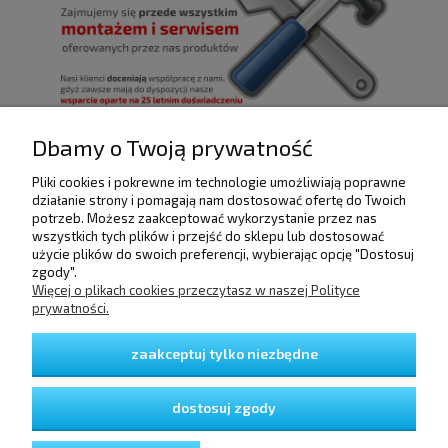
Dbamy o Twoją prywatność
Pliki cookies i pokrewne im technologie umożliwiają poprawne
POMOC
działanie strony i pomagają nam dostosować ofertę do Twoich
potrzeb. Możesz zaakceptować wykorzystanie przez nas
wszystkich tych plików i przejść do sklepu lub dostosować
użycie plików do swoich preferencji, wybierając opcję "Dostosuj
DOSTAWA I PŁATNOŚCI
zgody".
Więcej o plikach cookies przeczytasz w naszej Polityce
prywatności.
MOJE KONTO
zaakceptuj tylko niezbędne
GWARANCJA I ZWROTY
dostosuj zgody
O FIRMIE