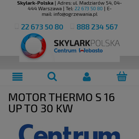
Skylark-Polska
| Adres:
ul. Madziarów 54
,
04-
444
Warszawa
| Tel:
22 673 50 80
| E-
mail:
info@ogrzewania.pl
22 673 50 80
888 234 567
MOTOR THERMO S 16
UP TO 30 KW