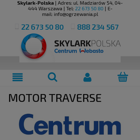
Skylark-Polska
| Adres:
ul. Madziarów 54
,
04-
444
Warszawa
| Tel:
22 673 50 80
| E-
mail:
info@ogrzewania.pl
22 673 50 80
888 234 567
MOTOR TRAVERSE