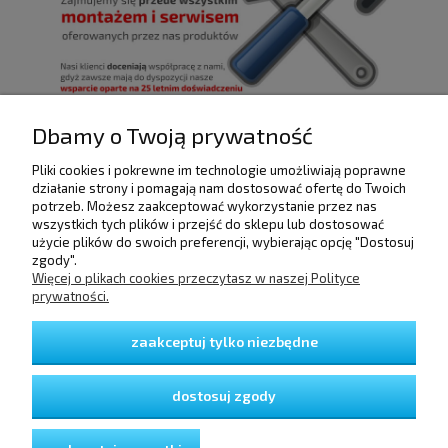
Dbamy o Twoją prywatność
Pliki cookies i pokrewne im technologie umożliwiają poprawne
POMOC
działanie strony i pomagają nam dostosować ofertę do Twoich
potrzeb. Możesz zaakceptować wykorzystanie przez nas
wszystkich tych plików i przejść do sklepu lub dostosować
użycie plików do swoich preferencji, wybierając opcję "Dostosuj
DOSTAWA I PŁATNOŚCI
zgody".
Więcej o plikach cookies przeczytasz w naszej Polityce
prywatności.
MOJE KONTO
zaakceptuj tylko niezbędne
GWARANCJA I ZWROTY
dostosuj zgody
O FIRMIE