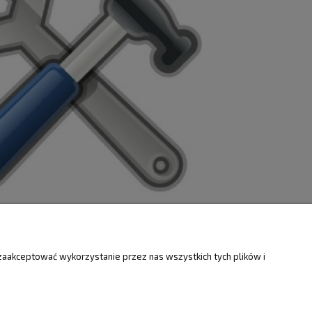
ZWROTY
O FIRMIE
zaakceptować wykorzystanie przez nas wszystkich tych plików i
Kontakt i mapa
ty
Dotacje EU
Informacje o firmie