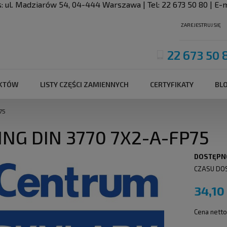
s:
ul. Madziarów 54
,
04-444
Warszawa
| Tel:
22 673 50 80
| E-m
ZAREJESTRUJ SIĘ
22 673 50 
UKTÓW
LISTY CZĘŚCI ZAMIENNYCH
CERTYFIKATY
BL
75
ING DIN 3770 7X2-A-FP75
DOSTĘPN
CZASU DO
34,10
Cena netto