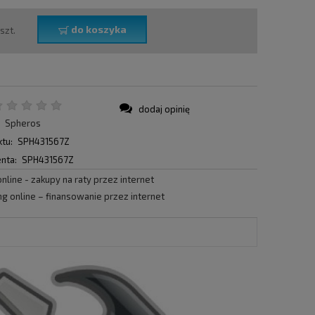
do koszyka
szt.
dodaj opinię
:
Spheros
tu:
SPH431567Z
nta:
SPH431567Z