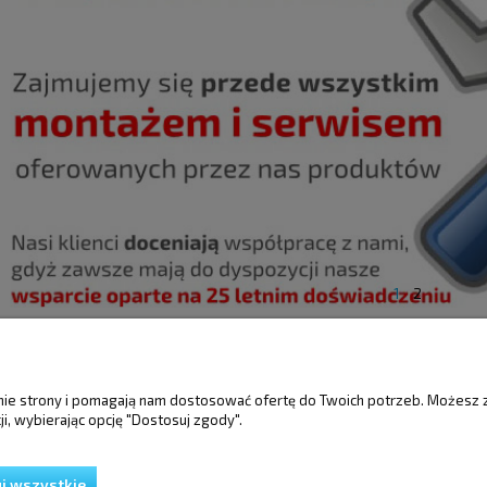
1
2
ŚCI
MOJE KONTO
GWARANCJA I 
anie strony i pomagają nam dostosować ofertę do Twoich potrzeb. Możesz 
i, wybierając opcję "Dostosuj zgody".
Twoje zamówienia
Gwarancja
Ustawienia konta
Reklamacje i zwro
Przechowalnia
j wszystkie