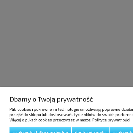
Dbamy o Twoją prywatność
POMOC
DOSTAWA I PŁATNO
Pliki cookies i pokrewne im technologie umożliwiają poprawne dział
przejść do sklepu lub dostosować użycie plików do swoich preferencj
Regulamin
Raty/Leasing
Więcej o plikach cookies przeczytasz w naszej Polityce prywatności.
Polityka prywatności
Faktury i paragony
Koszty dostawy
zaakceptuj tylko niezbędne
dostosuj zgody
zaakceptu