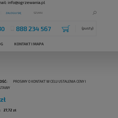
ail:
info@ogrzewania.pl
ZALOGUJ SIĘ
80
888 234 567
(pusty)
OG
KONTAKT I MAPA
OŚĆ:
PROSIMY O KONTAKT W CELU USTALENIA CENY I
STAWY
 zł
:
27,72 zł