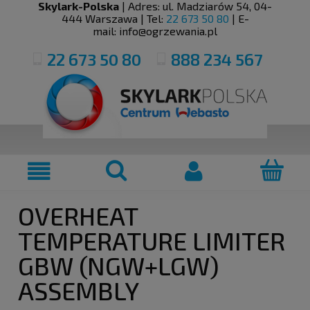
Skylark-Polska
| Adres:
ul. Madziarów 54
,
04-
444
Warszawa
| Tel:
22 673 50 80
| E-
mail:
info@ogrzewania.pl
22 673 50 80
888 234 567
OVERHEAT
TEMPERATURE LIMITER
GBW (NGW+LGW)
ASSEMBLY