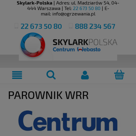
Skylark-Polska
| Adres:
ul. Madziarów 54
,
04-
444
Warszawa
| Tel:
22 673 50 80
| E-
mail:
info@ogrzewania.pl
22 673 50 80
888 234 567
PAROWNIK WRR