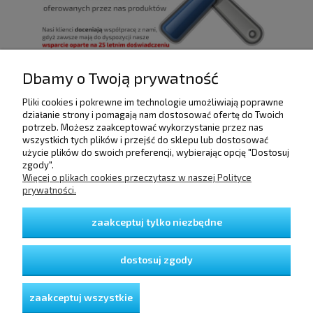
Dbamy o Twoją prywatność
Pliki cookies i pokrewne im technologie umożliwiają poprawne
POMOC
działanie strony i pomagają nam dostosować ofertę do Twoich
potrzeb. Możesz zaakceptować wykorzystanie przez nas
wszystkich tych plików i przejść do sklepu lub dostosować
użycie plików do swoich preferencji, wybierając opcję "Dostosuj
DOSTAWA I PŁATNOŚCI
zgody".
Więcej o plikach cookies przeczytasz w naszej Polityce
prywatności.
MOJE KONTO
zaakceptuj tylko niezbędne
GWARANCJA I ZWROTY
dostosuj zgody
O FIRMIE
zaakceptuj wszystkie