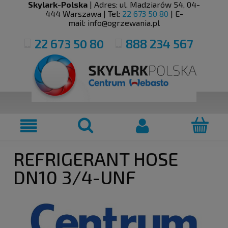
Skylark-Polska
| Adres:
ul. Madziarów 54
,
04-
444
Warszawa
| Tel:
22 673 50 80
| E-
mail:
info@ogrzewania.pl
22 673 50 80
888 234 567
REFRIGERANT HOSE
DN10 3/4-UNF