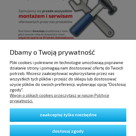
Dbamy o Twoją prywatność
Pliki cookies i pokrewne im technologie umożliwiają poprawne
POMOC
działanie strony i pomagają nam dostosować ofertę do Twoich
potrzeb. Możesz zaakceptować wykorzystanie przez nas
wszystkich tych plików i przejść do sklepu lub dostosować
użycie plików do swoich preferencji, wybierając opcję "Dostosuj
DOSTAWA I PŁATNOŚCI
zgody".
Więcej o plikach cookies przeczytasz w naszej Polityce
prywatności.
MOJE KONTO
zaakceptuj tylko niezbędne
GWARANCJA I ZWROTY
dostosuj zgody