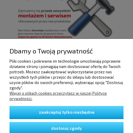
Dbamy o Twoją prywatność
Pliki cookies i pokrewne im technologie umożliwiają poprawne
POMOC
działanie strony i pomagają nam dostosować ofertę do Twoich
potrzeb. Możesz zaakceptować wykorzystanie przez nas
wszystkich tych plików i przejść do sklepu lub dostosować
użycie plików do swoich preferencji, wybierając opcję "Dostosuj
DOSTAWA I PŁATNOŚCI
zgody".
Więcej o plikach cookies przeczytasz w naszej Polityce
prywatności.
MOJE KONTO
zaakceptuj tylko niezbędne
GWARANCJA I ZWROTY
dostosuj zgody