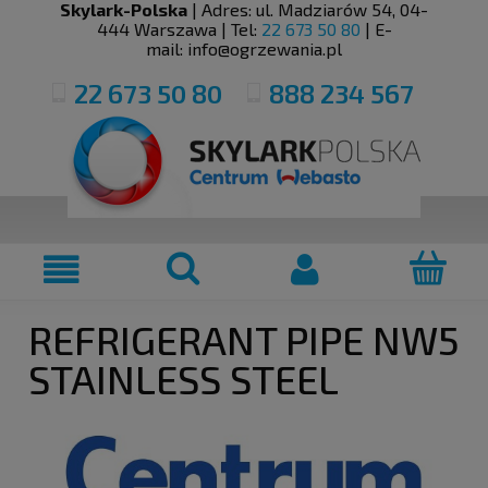
Skylark-Polska
| Adres:
ul. Madziarów 54
,
04-
444
Warszawa
| Tel:
22 673 50 80
| E-
mail:
info@ogrzewania.pl
22 673 50 80
888 234 567
REFRIGERANT PIPE NW5
STAINLESS STEEL