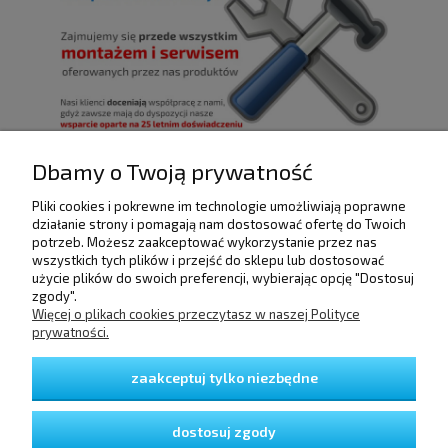
Dbamy o Twoją prywatność
Pliki cookies i pokrewne im technologie umożliwiają poprawne
POMOC
działanie strony i pomagają nam dostosować ofertę do Twoich
potrzeb. Możesz zaakceptować wykorzystanie przez nas
wszystkich tych plików i przejść do sklepu lub dostosować
użycie plików do swoich preferencji, wybierając opcję "Dostosuj
DOSTAWA I PŁATNOŚCI
zgody".
Więcej o plikach cookies przeczytasz w naszej Polityce
prywatności.
MOJE KONTO
zaakceptuj tylko niezbędne
GWARANCJA I ZWROTY
dostosuj zgody