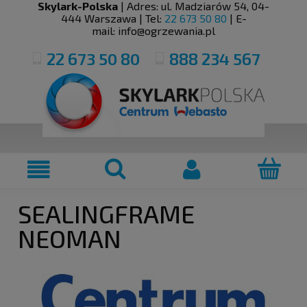
Skylark-Polska
| Adres:
ul. Madziarów 54
,
04-
444
Warszawa
| Tel:
22 673 50 80
| E-
mail:
info@ogrzewania.pl
22 673 50 80
888 234 567
SEALINGFRAME
NEOMAN