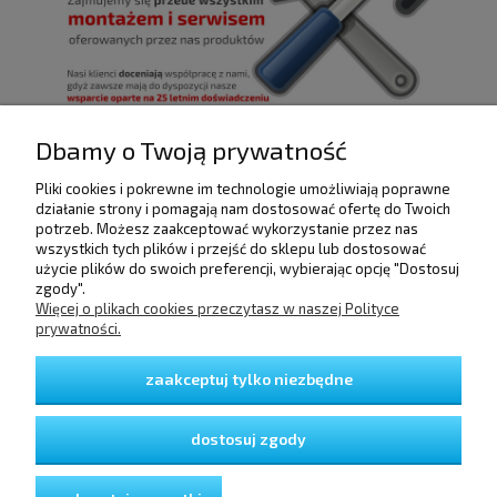
Dbamy o Twoją prywatność
Pliki cookies i pokrewne im technologie umożliwiają poprawne
POMOC
działanie strony i pomagają nam dostosować ofertę do Twoich
potrzeb. Możesz zaakceptować wykorzystanie przez nas
wszystkich tych plików i przejść do sklepu lub dostosować
użycie plików do swoich preferencji, wybierając opcję "Dostosuj
DOSTAWA I PŁATNOŚCI
zgody".
Więcej o plikach cookies przeczytasz w naszej Polityce
prywatności.
MOJE KONTO
zaakceptuj tylko niezbędne
GWARANCJA I ZWROTY
dostosuj zgody
O FIRMIE