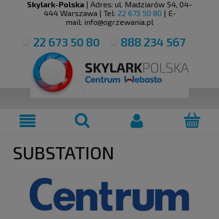
Skylark-Polska
| Adres:
ul. Madziarów 54
,
04-
444
Warszawa
| Tel:
22 673 50 80
| E-
mail:
info@ogrzewania.pl
22 673 50 80
888 234 567
SUBSTATION