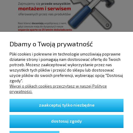
Dbamy o Twoją prywatność
Pliki cookies i pokrewne im technologie umożliwiają poprawne
POMOC
działanie strony i pomagają nam dostosować ofertę do Twoich
potrzeb. Możesz zaakceptować wykorzystanie przez nas
wszystkich tych plików i przejść do sklepu lub dostosować
użycie plików do swoich preferencji, wybierając opcję "Dostosuj
DOSTAWA I PŁATNOŚCI
zgody".
Więcej o plikach cookies przeczytasz w naszej Polityce
prywatności.
MOJE KONTO
zaakceptuj tylko niezbędne
GWARANCJA I ZWROTY
dostosuj zgody
O FIRMIE