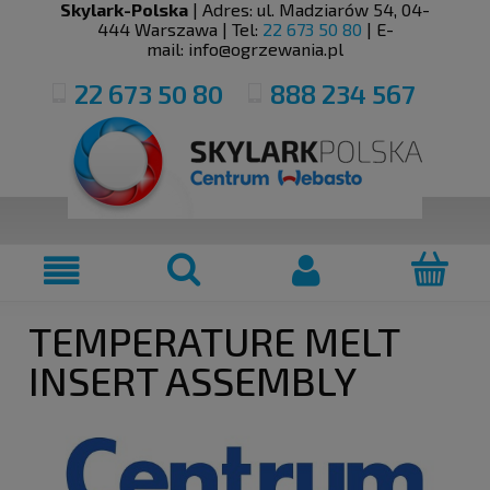
Skylark-Polska
| Adres:
ul. Madziarów 54
,
04-
444
Warszawa
| Tel:
22 673 50 80
| E-
mail:
info@ogrzewania.pl
22 673 50 80
888 234 567
TEMPERATURE MELT
INSERT ASSEMBLY