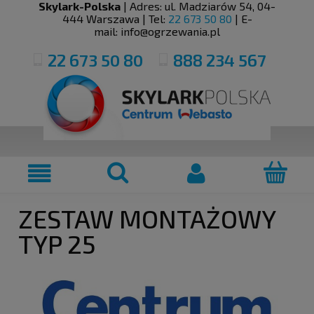
Skylark-Polska
| Adres:
ul. Madziarów 54
,
04-
444
Warszawa
| Tel:
22 673 50 80
| E-
mail:
info@ogrzewania.pl
22 673 50 80
888 234 567
ZESTAW MONTAŻOWY
TYP 25