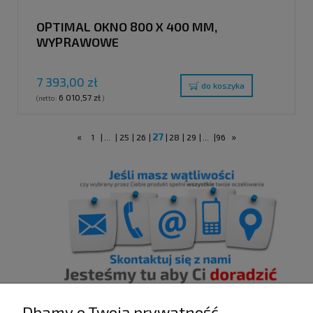
OPTIMAL OKNO 800 X 400 MM,
WYPRAWOWE
7 393,00 zł
do koszyka
6 010,57 zł
(netto:
)
«
27
»
1
|
...
|
25
|
26
|
|
28
|
29
|
...
|
96
Dbamy o Twoją prywatność