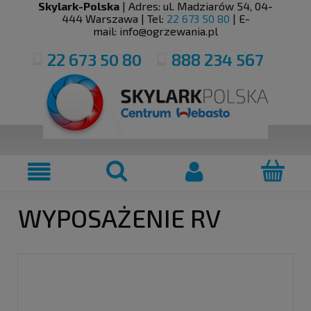
Skylark-Polska
| Adres:
ul. Madziarów 54
,
04-
444
Warszawa
| Tel:
22 673 50 80
| E-
mail:
info@ogrzewania.pl
22 673 50 80
888 234 567
WYPOSAŻENIE RV