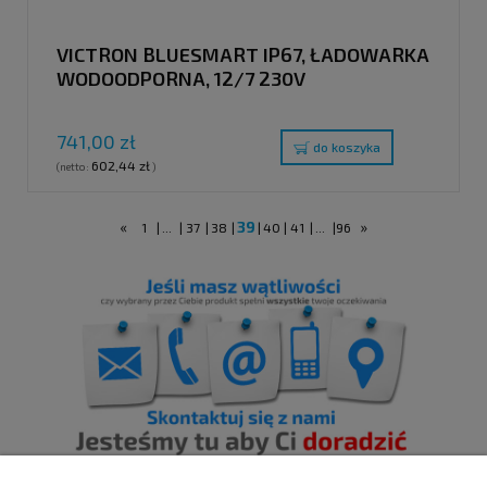
VICTRON BLUESMART IP67, ŁADOWARKA
WODOODPORNA, 12/7 230V
741,00 zł
do koszyka
602,44 zł
(netto:
)
«
39
»
1
|
...
|
37
|
38
|
|
40
|
41
|
...
|
96