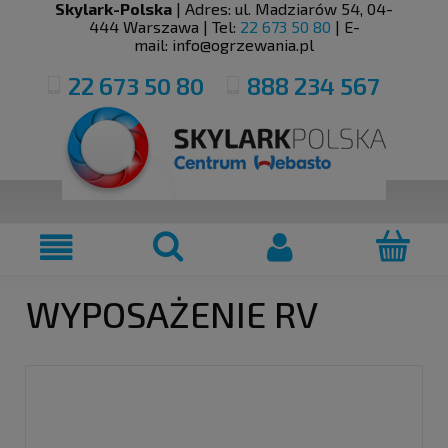
Skylark-Polska
| Adres:
ul. Madziarów 54
,
04-
444
Warszawa
| Tel:
22 673 50 80
| E-
mail:
info@ogrzewania.pl
22 673 50 80
888 234 567
WYPOSAŻENIE RV