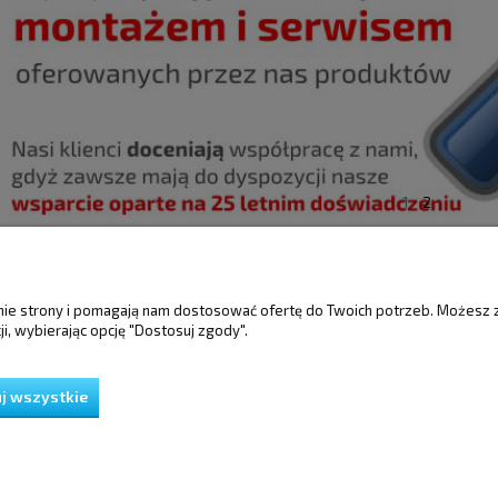
1
2
ŚCI
MOJE KONTO
GWARANCJA I 
anie strony i pomagają nam dostosować ofertę do Twoich potrzeb. Możesz 
i, wybierając opcję "Dostosuj zgody".
Twoje zamówienia
Gwarancja
Ustawienia konta
Reklamacje i zwro
Przechowalnia
j wszystkie
ień