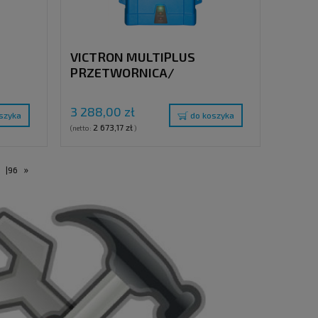
VICTRON MULTIPLUS
PRZETWORNICA/
0VA /
ŁADOWARKA , 24V / 800VA /
16A, 230V
3 288,00 zł
szyka
do koszyka
2 673,17 zł
(netto:
)
»
.
|
96