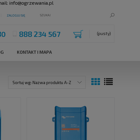
ail:
info@ogrzewania.pl
ZALOGUJ SIĘ
80
888 234 567
(pusty)
OG
KONTAKT I MAPA
Sortuj wg:
Nazwa produktu A-Z