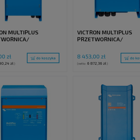
ON MULTIPLUS
VICTRON MULTIPLUS
TWORNICA/
PRZETWORNICA/
ARKA , 24V / 2000VA /
ŁADOWARKA , 24V / 30
120V
70A, 120V
00 zł
8 453,00 zł
do koszyka
do ko
90,24 zł
6 872,36 zł
)
(netto:
)