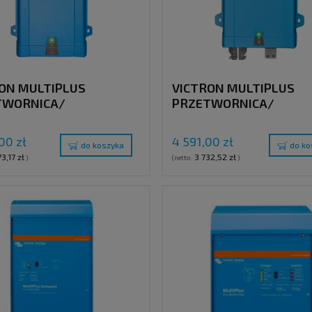
ON MULTIPLUS
VICTRON MULTIPLUS
TWORNICA/
PRZETWORNICA/
ARKA , 12V / 800VA /
ŁADOWARKA , 24V / 12
230V
25A, 230V
00 zł
4 591,00 zł
do koszyka
do ko
3,17 zł
3 732,52 zł
)
(netto:
)