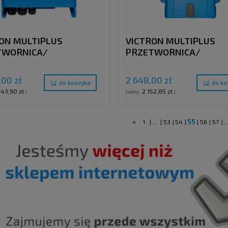
ON MULTIPLUS
VICTRON MULTIPLUS
TWORNICA/
PRZETWORNICA/
ARKA , 24V / 5000VA /
ŁADOWARKA , 24V / 50
 230V
10A, 230V
,00 zł
2 648,00 zł
do koszyka
do ko
343,90 zł
2 152,85 zł
)
(netto:
)
«
55
1
|
...
|
53
|
54
|
|
56
|
57
|
..