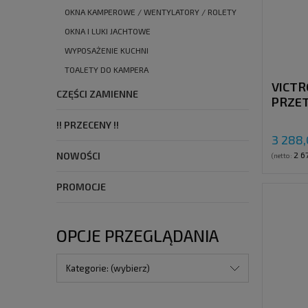
OKNA KAMPEROWE / WENTYLATORY / ROLETY
OKNA I LUKI JACHTOWE
WYPOSAŻENIE KUCHNI
TOALETY DO KAMPERA
VICTR
CZĘŚCI ZAMIENNE
PRZE
ŁADOW
!! PRZECENY !!
35A, 
3 288,
2 67
NOWOŚCI
(netto:
PROMOCJE
OPCJE PRZEGLĄDANIA
Kategorie: (wybierz)