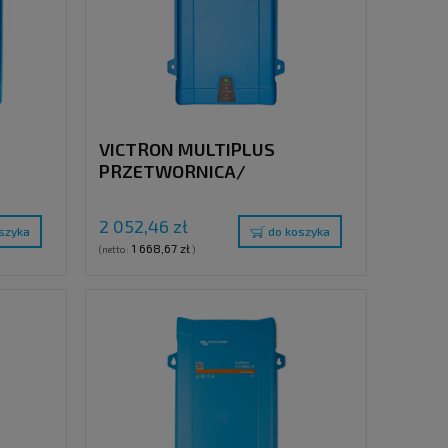
VICTRON MULTIPLUS
PRZETWORNICA/
0VA /
ŁADOWARKA , 12V / 500VA /
20A, 230V
2 052,46 zł
szyka
do koszyka
1 668,67 zł
(netto:
)