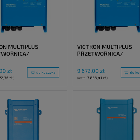
ON MULTIPLUS
VICTRON MULTIPLUS
TWORNICA/
PRZETWORNICA/
ARKA , 12V / 3000VA /
ŁADOWARKA , 12V / 300
 120V
120A, 230V
00 zł
9 672,00 zł
do koszyka
do ko
72,36 zł
7 863,41 zł
)
(netto:
)