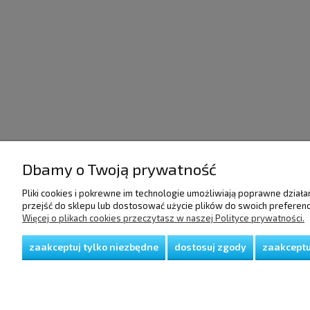
Dbamy o Twoją prywatność
POMOC
DOSTAWA I PŁATNO
Pliki cookies i pokrewne im technologie umożliwiają poprawne dział
przejść do sklepu lub dostosować użycie plików do swoich preferencj
Więcej o plikach cookies przeczytasz w naszej Polityce prywatności.
Regulamin
Raty/Leasing
Polityka prywatności
Faktury i paragony
Koszty dostawy
zaakceptuj tylko niezbędne
dostosuj zgody
zaakceptu
Czas realizacji zamów
Sposoby płatności