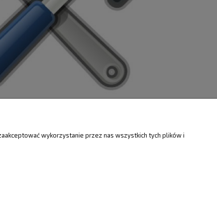
ZWROTY
O FIRMIE
zaakceptować wykorzystanie przez nas wszystkich tych plików i
Kontakt i mapa
ty
Dotacje EU
Informacje o firmie