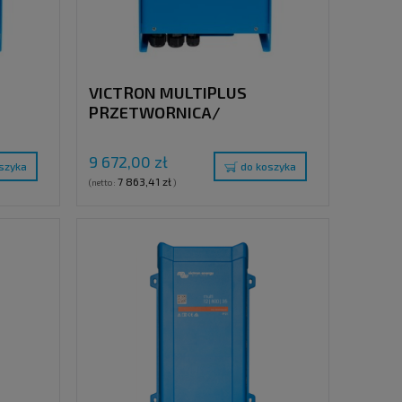
VICTRON MULTIPLUS
PRZETWORNICA/
00VA /
ŁADOWARKA , 24V / 3000VA /
70A, 230V
9 672,00 zł
szyka
do koszyka
7 863,41 zł
(netto:
)