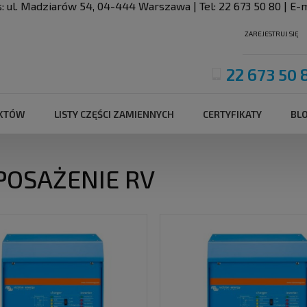
s:
ul. Madziarów 54
,
04-444
Warszawa
| Tel:
22 673 50 80
| E-m
ZAREJESTRUJ SIĘ
22 673 50 
UKTÓW
LISTY CZĘŚCI ZAMIENNYCH
CERTYFIKATY
BL
OSAŻENIE RV