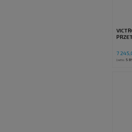
VICTR
PRZE
ŁADOW
50A, 
7 245,
5 8
(netto: