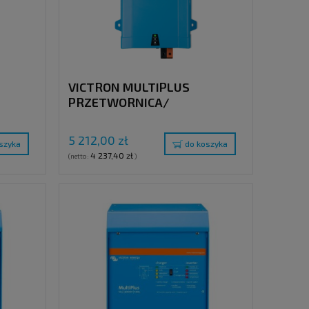
VICTRON MULTIPLUS
PRZETWORNICA/
00VA /
ŁADOWARKA , 24V / 1600VA /
40A, 230V
5 212,00 zł
szyka
do koszyka
4 237,40 zł
(netto:
)