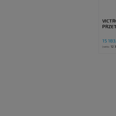
VICTR
PRZE
ŁADOW
120A,
15 183
12 
(netto: