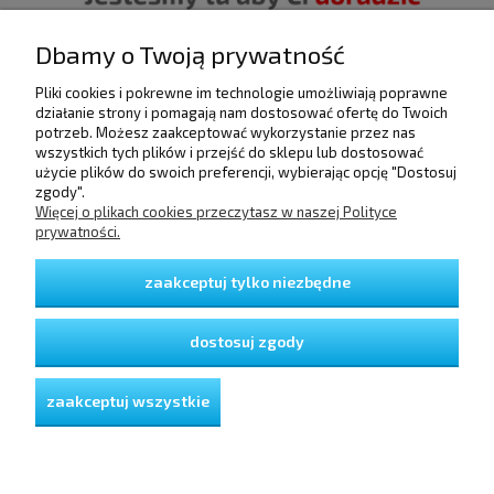
Dbamy o Twoją prywatność
Pliki cookies i pokrewne im technologie umożliwiają poprawne
działanie strony i pomagają nam dostosować ofertę do Twoich
POMOC
potrzeb. Możesz zaakceptować wykorzystanie przez nas
wszystkich tych plików i przejść do sklepu lub dostosować
użycie plików do swoich preferencji, wybierając opcję "Dostosuj
DOSTAWA I PŁATNOŚCI
zgody".
Więcej o plikach cookies przeczytasz w naszej Polityce
prywatności.
MOJE KONTO
zaakceptuj tylko niezbędne
GWARANCJA I ZWROTY
dostosuj zgody
O FIRMIE
zaakceptuj wszystkie
pokaż pełną wersję strony