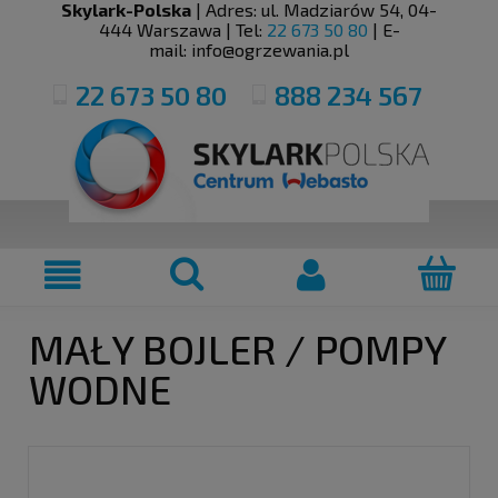
Skylark-Polska
| Adres:
ul. Madziarów 54
,
04-
444
Warszawa
| Tel:
22 673 50 80
| E-
mail:
info@ogrzewania.pl
22 673 50 80
888 234 567
MAŁY BOJLER / POMPY
WODNE