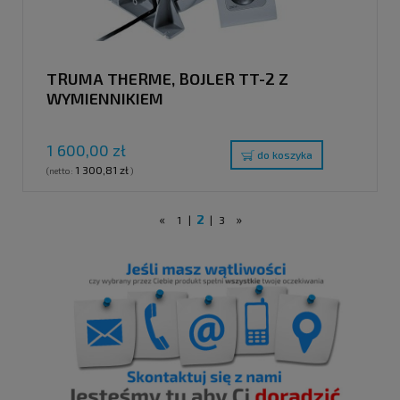
TRUMA THERME, BOJLER TT-2 Z
WYMIENNIKIEM
1 600,00 zł
do koszyka
1 300,81 zł
(netto:
)
«
2
»
1
|
|
3