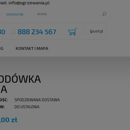
ail:
info@ogrzewania.pl
ZALOGUJ SIĘ
80
888 234 567
(pusty)
OG
KONTAKT I MAPA
 LODÓWKA
NA
OŚĆ:
SPODZIEWANA DOSTAWA
 W:
DO USTALENIA
,00 zł