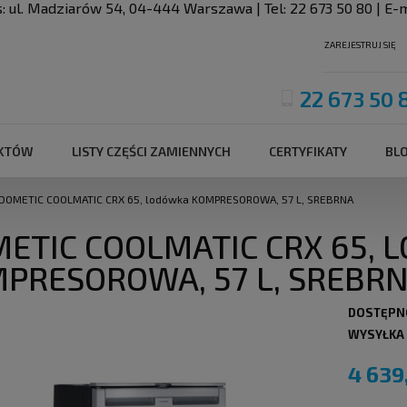
s:
ul. Madziarów 54
,
04-444
Warszawa
| Tel:
22 673 50 80
| E-m
ZAREJESTRUJ SIĘ
22 673 50 
UKTÓW
LISTY CZĘŚCI ZAMIENNYCH
CERTYFIKATY
BL
DOMETIC COOLMATIC CRX 65, lodówka KOMPRESOROWA, 57 L, SREBRNA
ETIC COOLMATIC CRX 65,
PRESOROWA, 57 L, SREBR
DOSTĘPN
WYSYŁKA
4 639