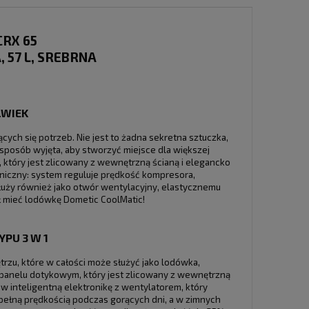
CRX 65
57 L, SREBRNA
LWIEK
cych się potrzeb. Nie jest to żadna sekretna sztuczka,
posób wyjęta, aby stworzyć miejsce dla większej
który jest zlicowany z wewnętrzną ścianą i elegancko
oniczny: system reguluje prędkość kompresora,
służy również jako otwór wentylacyjny, elastycznemu
ł mieć lodówkę Dometic CoolMatic!
PU 3 W 1
rzu, które w całości może służyć jako lodówka,
panelu dotykowym, który jest zlicowany z wewnętrzną
w inteligentną elektronikę z wentylatorem, który
pełną prędkością podczas gorących dni, a w zimnych