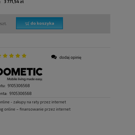
:
3 771,54 zł
do koszyka
szt.
dodaj opinię
:
tu:
9105306568
nta:
9105306568