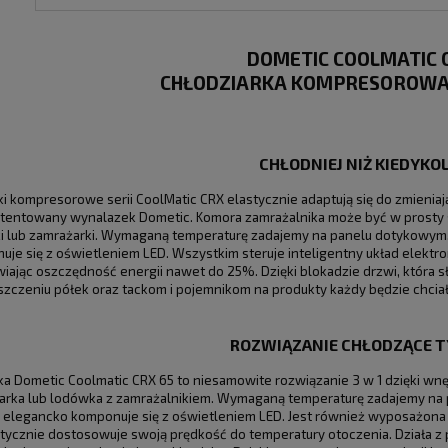
DOMETIC COOLMATIC 
CHŁODZIARKA KOMPRESOROWA, 
CHŁODNIEJ NIŻ KIEDYKO
 kompresorowe serii CoolMatic CRX elastycznie adaptują się do zmieniają
atentowany wynalazek Dometic. Komora zamrażalnika może być w prosty s
i lub zamrażarki. Wymaganą temperaturę zadajemy na panelu dotykowym, 
je się z oświetleniem LED. Wszystkim steruje inteligentny układ elektr
iając oszczędność energii nawet do 25%. Dzięki blokadzie drzwi, która 
szczeniu półek oraz tackom i pojemnikom na produkty każdy będzie chcia
ROZWIĄZANIE CHŁODZĄCE TY
 Dometic Coolmatic CRX 65 to niesamowite rozwiązanie 3 w 1 dzięki wnęt
arka lub lodówka z zamrażalnikiem. Wymaganą temperaturę zadajemy na 
i elegancko komponuje się z oświetleniem LED. Jest również wyposażona 
tycznie dostosowuje swoją prędkość do temperatury otoczenia. Działa z 