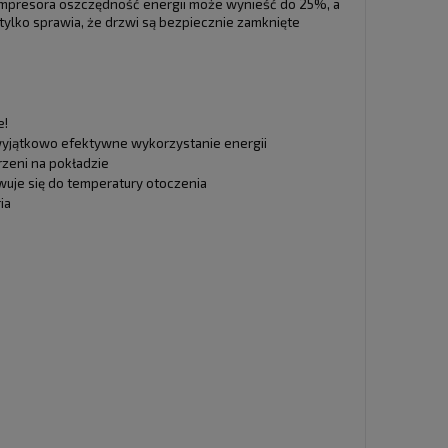
kompresora oszczędność energii może wynieść do 25%, a
ylko sprawia, że drzwi są bezpiecznie zamknięte
e!
wyjątkowo efektywne wykorzystanie energii
zeni na pokładzie
uje się do temperatury otoczenia
ia