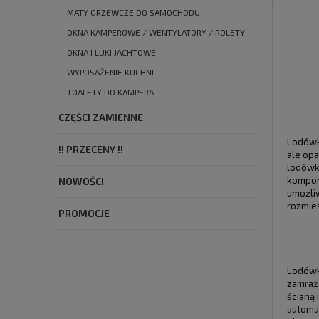
MATY GRZEWCZE DO SAMOCHODU
OKNA KAMPEROWE / WENTYLATORY / ROLETY
OKNA I LUKI JACHTOWE
WYPOSAŻENIE KUCHNI
TOALETY DO KAMPERA
CZĘŚCI ZAMIENNE
Lodówki
!! PRZECENY !!
ale op
lodówk
komponu
NOWOŚCI
umożliw
rozmie
PROMOCJE
Lodówka
zamraż
ścianą 
automa