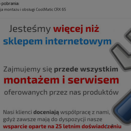
o pobrania:
cja montażu i obsługi CoolMatic CRX 65
1
2