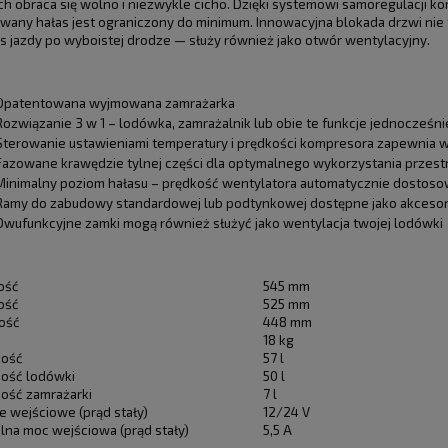
ch obraca się wolno i niezwykle cicho. Dzięki systemowi samoregulacji 
any hałas jest ograniczony do minimum. Innowacyjna blokada drzwi nie t
 jazdy po wyboistej drodze — służy również jako otwór wentylacyjny.
Opatentowana wyjmowana zamrażarka
Rozwiązanie 3 w 1 – lodówka, zamrażalnik lub obie te funkcje jednocześni
Sterowanie ustawieniami temperatury i prędkości kompresora zapewnia 
Fazowane krawędzie tylnej części dla optymalnego wykorzystania przestr
Minimalny poziom hałasu – prędkość wentylatora automatycznie dostosow
Ramy do zabudowy standardowej lub podtynkowej dostępne jako akcesor
Dwufunkcyjne zamki mogą również służyć jako wentylacja twojej lodówki
ość
545 mm
ość
525 mm
ość
448 mm
18 kg
ność
57 l
ość lodówki
50 l
ość zamrażarki
7 l
e wejściowe (prąd stały)
12/24 V
lna moc wejściowa (prąd stały)
5,5 A