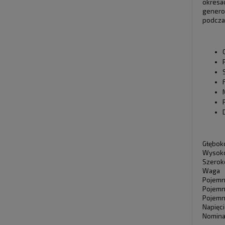
okresa
generow
podczas
Głębok
Wysok
Szerok
Waga
Pojem
Pojemn
Pojemn
Napięci
Nomina