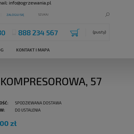
ail:
info@ogrzewania.pl
ZALOGUJ SIĘ
80
888 234 567
(pusty)
OG
KONTAKT I MAPA
 KOMPRESOROWA, 57
OŚĆ:
SPODZIEWANA DOSTAWA
 W:
DO USTALENIA
,00 zł