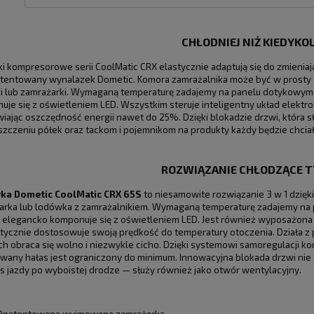
CHŁODNIEJ NIŻ KIEDYKO
 kompresorowe serii CoolMatic CRX elastycznie adaptują się do zmieniają
atentowany wynalazek Dometic. Komora zamrażalnika może być w prosty s
i lub zamrażarki. Wymaganą temperaturę zadajemy na panelu dotykowym, 
je się z oświetleniem LED. Wszystkim steruje inteligentny układ elektr
iając oszczędność energii nawet do 25%. Dzięki blokadzie drzwi, która 
szczeniu półek oraz tackom i pojemnikom na produkty każdy będzie chcia
ROZWIĄZANIE CHŁODZĄCE TY
a Dometic CoolMatic CRX 65S
to niesamowite rozwiązanie 3 w 1 dzięki
arka lub lodówka z zamrażalnikiem. Wymaganą temperaturę zadajemy na 
i elegancko komponuje się z oświetleniem LED. Jest również wyposażona 
tycznie dostosowuje swoją prędkość do temperatury otoczenia. Działa z 
ch obraca się wolno i niezwykle cicho. Dzięki systemowi samoregulacji 
any hałas jest ograniczony do minimum. Innowacyjna blokada drzwi nie t
 jazdy po wyboistej drodze — służy również jako otwór wentylacyjny.
Opatentowana wyjmowana zamrażarka