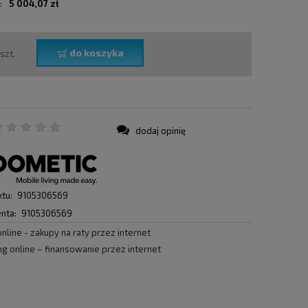
:
5 004,07 zł
do koszyka
szt.
dodaj opinię
:
tu:
9105306569
nta:
9105306569