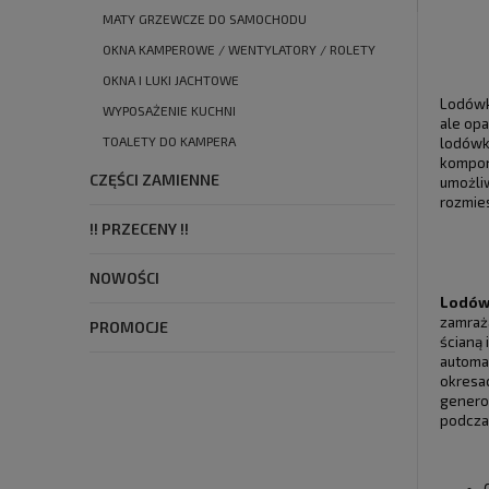
MATY GRZEWCZE DO SAMOCHODU
OKNA KAMPEROWE / WENTYLATORY / ROLETY
OKNA I LUKI JACHTOWE
Lodówki
WYPOSAŻENIE KUCHNI
ale op
TOALETY DO KAMPERA
lodówk
komponu
CZĘŚCI ZAMIENNE
umożliw
rozmie
!! PRZECENY !!
NOWOŚCI
Lodówk
zamraż
PROMOCJE
ścianą 
automa
okresa
generow
podczas