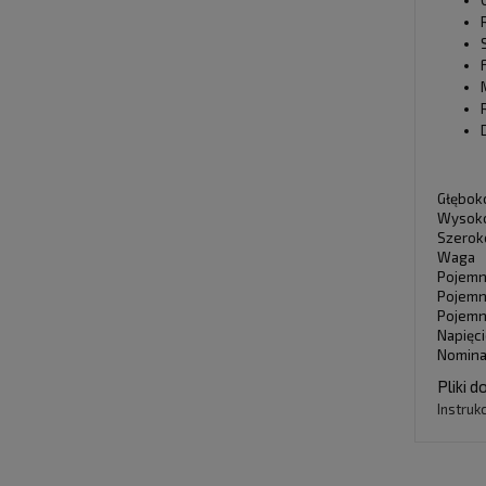
Głębok
Wysok
Szerok
Waga
Pojem
Pojemn
Pojemn
Napięci
Nomina
Pliki d
Instruk