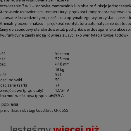
Rozwiązanie 3 w 1 – lodówka, zamrażalnik lub obie te funkcje jednocześni
Sterowanie ustawieniami temperatury i prędkości kompresora zapewnia 
Fazowane krawędzie tylnej części dla optymalnego wykorzystania przestr
Minimalny poziom hałasu – prędkość wentylatora automatycznie dostosow
Ramy do zabudowy standardowej lub podtynkowej dostępne jako akcesor
Dwufunkcyjne zamki mogą również służyć jako wentylacja twojej lodówki
ość
545 mm
ość
525 mm
ość
448 mm
19 kg
ność
57 l
ość lodówki
50 l
ość zamrażarki
7 l
e wejściowe (prąd stały)
12/24 V
lna moc wejściowa (prąd stały)
5,5 A
o pobrania:
cja montażu i obsługi CoolMatic CRX 65S