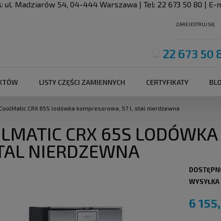
s:
ul. Madziarów 54
,
04-444
Warszawa
| Tel:
22 673 50 80
| E-m
ZAREJESTRUJ SIĘ
22 673 50 
UKTÓW
LISTY CZĘŚCI ZAMIENNYCH
CERTYFIKATY
BL
CoolMatic CRX 65S lodówka kompresorowa, 57 l, stal nierdzewna
LMATIC CRX 65S LODÓWKA
STAL NIERDZEWNA
DOSTĘPN
WYSYŁKA
6 155