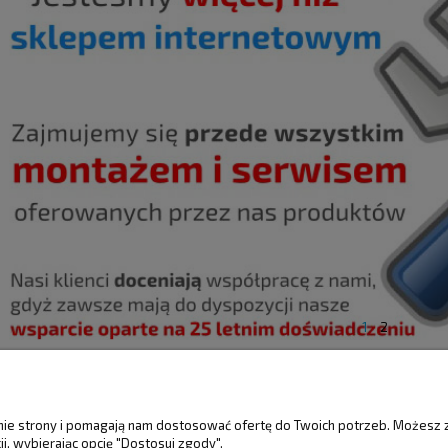
1
2
ŚCI
MOJE KONTO
GWARANCJA I 
anie strony i pomagają nam dostosować ofertę do Twoich potrzeb. Możesz 
i, wybierając opcję "Dostosuj zgody".