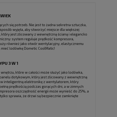
LWIEK
cych się potrzeb. Nie jest to żadna sekretna sztuczka,
posób wyjęta, aby stworzyć miejsce dla większej
który jest zlicowany z wewnętrzną ścianą i elegancko
oniczny: system reguluje prędkość kompresora,
służy również jako otwór wentylacyjny, elastycznemu
ł mieć lodówkę Dometic CoolMatic!
PU 3 W 1
 wnętrzu, które w całości może służyć jako lodówka,
panelu dotykowym, który jest zlicowany z wewnętrzną
w inteligentną elektronikę z wentylatorem, który
pełną prędkością podczas gorących dni, a w zimnych
kompresora oszczędność energii może wynieść do 25%, a
ylko sprawia, że drzwi są bezpiecznie zamknięte