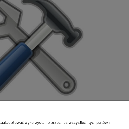
ZWROTY
O FIRMIE
zaakceptować wykorzystanie przez nas wszystkich tych plików i