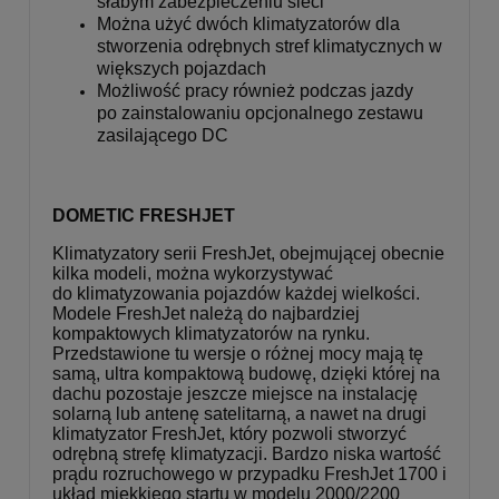
słabym zabezpieczeniu sieci
Można użyć dwóch klimatyzatorów dla
stworzenia odrębnych stref klimatycznych w
większych pojazdach
Możliwość pracy również podczas jazdy
po zainstalowaniu opcjonalnego zestawu
zasilającego DC
DOMETIC FRESHJET
Klimatyzatory serii FreshJet, obejmującej obecnie
kilka modeli, można wykorzystywać
do klimatyzowania pojazdów każdej wielkości.
Modele FreshJet należą do najbardziej
kompaktowych klimatyzatorów na rynku.
Przedstawione tu wersje o różnej mocy mają tę
samą, ultra kompaktową budowę, dzięki której na
dachu pozostaje jeszcze miejsce na instalację
solarną lub antenę satelitarną, a nawet na drugi
klimatyzator FreshJet, który pozwoli stworzyć
odrębną strefę klimatyzacji. Bardzo niska wartość
prądu rozruchowego w przypadku FreshJet 1700 i
układ miękkiego startu w modelu 2000/2200