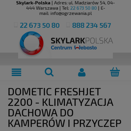
Skylark-Polska
| Adres:
ul. Madziarów 54
,
04-
444
Warszawa
| Tel:
22 673 50 80
| E-
mail:
info@ogrzewania.pl
22 673 50 80
888 234 567
DOMETIC FRESHJET
2200 - KLIMATYZACJA
DACHOWA DO
KAMPERÓW I PRZYCZEP