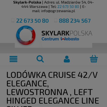
Skylark-Polska
| Adres:
ul. Madziarów 54
,
04-
444
Warszawa
| Tel:
22 673 50 80
| E-
mail:
info@ogrzewania.pl
22 673 50 80
888 234 567
LODÓWKA CRUISE 42/V
ELEGANCE,
LEWOSTRONNA , LEFT
HINGED ELEGANCE LINE