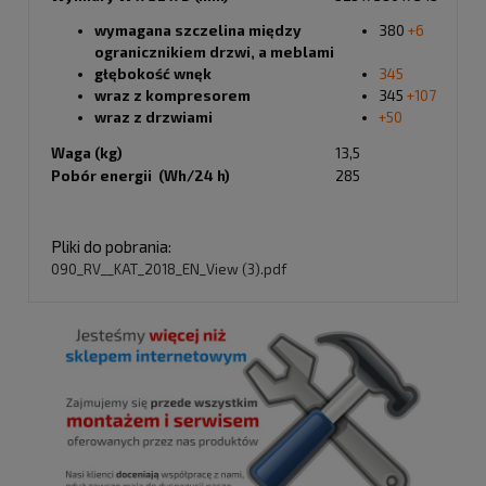
wymagana szczelina między
380
+6
ogranicznikiem drzwi, a meblami
głębokość wnęk
345
wraz z kompresorem
345
+107
wraz z drzwiami
+50
Waga (kg)
13,5
Pobór energii (Wh/24 h)
285
Pliki do pobrania:
090_RV__KAT_2018_EN_View (3).pdf