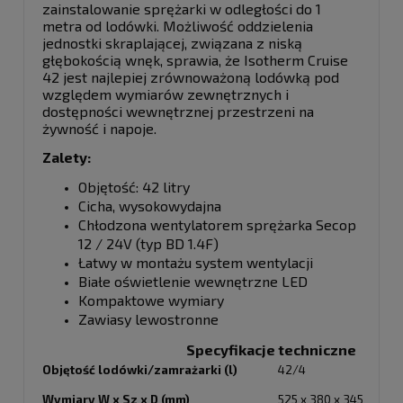
zainstalowanie sprężarki w odległości do 1
metra od lodówki. Możliwość oddzielenia
jednostki skraplającej, związana z niską
głębokością wnęk, sprawia, że Isotherm Cruise
42 jest najlepiej zrównoważoną lodówką pod
względem wymiarów zewnętr
znych i
dostępności wewnętrznej przestrzeni na
żywność i napoje.
Zalety:
Objętość: 42 litry
Cicha, wysokowydajna
Chłodzona wentylatorem sprężarka Secop
12 / 24V (typ BD 1.4F)
Łatwy w montażu system wentylacji
Białe oświetlenie wewnętrzne LED
Kompaktowe wymiary
Zawiasy lewostronne
Specyfikacje
techniczne
Objętość lodówki/zamrażarki (l)
42/4
Wymiary W x Sz x D (mm)
525 x 380 x 345