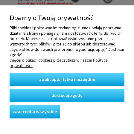
Dbamy o Twoją prywatność
Pliki cookies i pokrewne im technologie umożliwiają poprawne
POMOC
działanie strony i pomagają nam dostosować ofertę do Twoich
potrzeb. Możesz zaakceptować wykorzystanie przez nas
wszystkich tych plików i przejść do sklepu lub dostosować
użycie plików do swoich preferencji, wybierając opcję "Dostosuj
DOSTAWA I PŁATNOŚCI
zgody".
Więcej o plikach cookies przeczytasz w naszej Polityce
prywatności.
MOJE KONTO
zaakceptuj tylko niezbędne
GWARANCJA I ZWROTY
dostosuj zgody
O FIRMIE
zaakceptuj wszystkie
pokaż pełną wersję strony