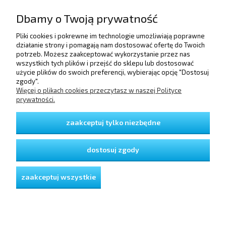
Dbamy o Twoją prywatność
Pliki cookies i pokrewne im technologie umożliwiają poprawne
działanie strony i pomagają nam dostosować ofertę do Twoich
POMOC
potrzeb. Możesz zaakceptować wykorzystanie przez nas
wszystkich tych plików i przejść do sklepu lub dostosować
użycie plików do swoich preferencji, wybierając opcję "Dostosuj
DOSTAWA I PŁATNOŚCI
zgody".
Więcej o plikach cookies przeczytasz w naszej Polityce
prywatności.
MOJE KONTO
zaakceptuj tylko niezbędne
GWARANCJA I ZWROTY
dostosuj zgody
O FIRMIE
zaakceptuj wszystkie
pokaż pełną wersję strony