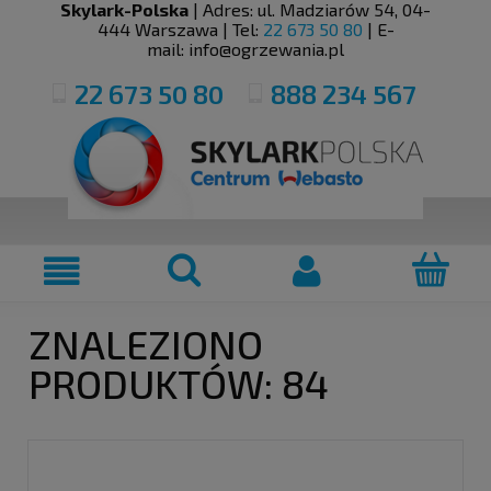
Skylark-Polska
| Adres:
ul. Madziarów 54
,
04-
444
Warszawa
| Tel:
22 673 50 80
| E-
mail:
info@ogrzewania.pl
22 673 50 80
888 234 567
ZNALEZIONO
PRODUKTÓW: 84