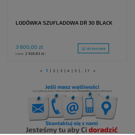
LODÓWKA SZUFLADOWA DR 30 BLACK
3 600,00 zł
do koszyka
2 926,83 zł
(netto:
)
«
1
»
|
2
|
3
|
4
|
5
|
...
|
7