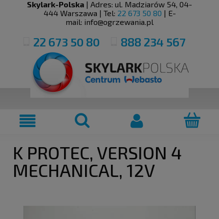
Skylark-Polska
| Adres:
ul. Madziarów 54
,
04-
444
Warszawa
| Tel:
22 673 50 80
| E-
mail:
info@ogrzewania.pl
22 673 50 80
888 234 567
K PROTEC, VERSION 4
MECHANICAL, 12V