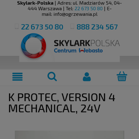
Skylark-Polska
| Adres:
ul. Madziarów 54
,
04-
444
Warszawa
| Tel:
22 673 50 80
| E-
mail:
info@ogrzewania.pl
22 673 50 80
888 234 567
K PROTEC, VERSION 4
MECHANICAL, 24V