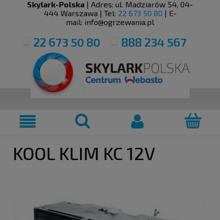
Skylark-Polska
| Adres:
ul. Madziarów 54
,
04-
444
Warszawa
| Tel:
22 673 50 80
| E-
mail:
info@ogrzewania.pl
22 673 50 80
888 234 567
KOOL KLIM KC 12V