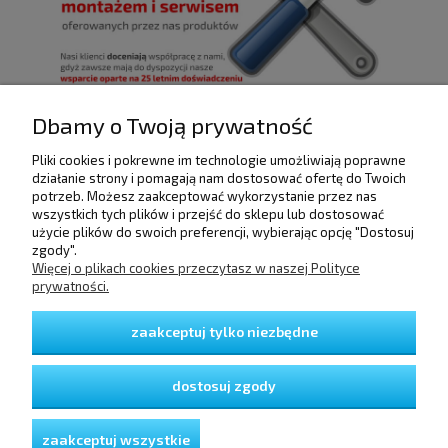
Dbamy o Twoją prywatność
Pliki cookies i pokrewne im technologie umożliwiają poprawne
POMOC
działanie strony i pomagają nam dostosować ofertę do Twoich
potrzeb. Możesz zaakceptować wykorzystanie przez nas
wszystkich tych plików i przejść do sklepu lub dostosować
użycie plików do swoich preferencji, wybierając opcję "Dostosuj
DOSTAWA I PŁATNOŚCI
zgody".
Więcej o plikach cookies przeczytasz w naszej Polityce
prywatności.
MOJE KONTO
zaakceptuj tylko niezbędne
GWARANCJA I ZWROTY
dostosuj zgody
O FIRMIE
zaakceptuj wszystkie