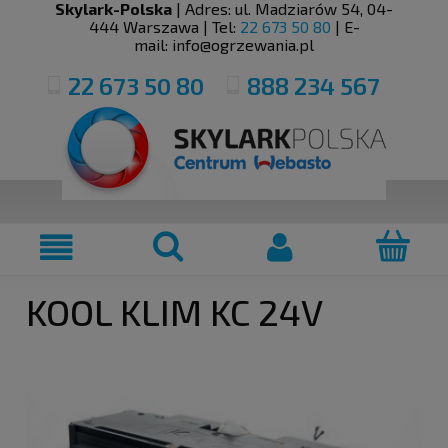
Skylark-Polska
| Adres:
ul. Madziarów 54
,
04-
444
Warszawa
| Tel:
22 673 50 80
| E-
mail:
info@ogrzewania.pl
22 673 50 80
888 234 567
KOOL KLIM KC 24V