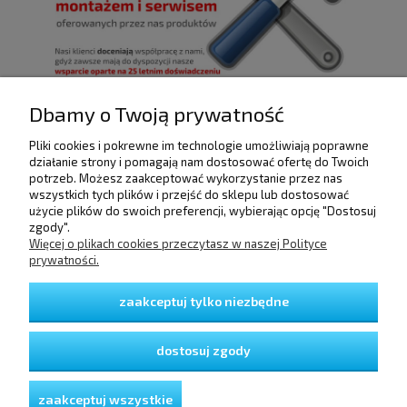
Dbamy o Twoją prywatność
Pliki cookies i pokrewne im technologie umożliwiają poprawne
POMOC
działanie strony i pomagają nam dostosować ofertę do Twoich
potrzeb. Możesz zaakceptować wykorzystanie przez nas
wszystkich tych plików i przejść do sklepu lub dostosować
użycie plików do swoich preferencji, wybierając opcję "Dostosuj
DOSTAWA I PŁATNOŚCI
zgody".
Więcej o plikach cookies przeczytasz w naszej Polityce
prywatności.
MOJE KONTO
zaakceptuj tylko niezbędne
GWARANCJA I ZWROTY
dostosuj zgody
O FIRMIE
zaakceptuj wszystkie