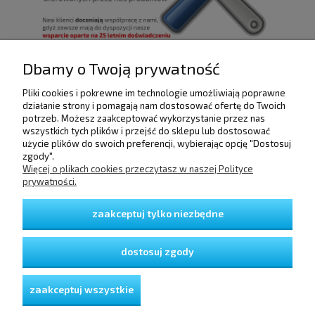
Dbamy o Twoją prywatność
Pliki cookies i pokrewne im technologie umożliwiają poprawne
POMOC
działanie strony i pomagają nam dostosować ofertę do Twoich
potrzeb. Możesz zaakceptować wykorzystanie przez nas
wszystkich tych plików i przejść do sklepu lub dostosować
użycie plików do swoich preferencji, wybierając opcję "Dostosuj
DOSTAWA I PŁATNOŚCI
zgody".
Więcej o plikach cookies przeczytasz w naszej Polityce
prywatności.
MOJE KONTO
zaakceptuj tylko niezbędne
GWARANCJA I ZWROTY
dostosuj zgody
O FIRMIE
zaakceptuj wszystkie