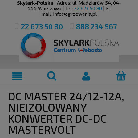
Skylark-Polska
| Adres:
ul. Madziarów 54
,
04-
444
Warszawa
| Tel:
22 673 50 80
| E-
mail:
info@ogrzewania.pl
22 673 50 80
888 234 567
DC MASTER 24/12-12A,
NIEIZOLOWANY
KONWERTER DC-DC
MASTERVOLT