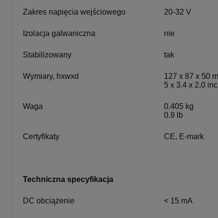
Zakres napięcia wejściowego
20-32 V
Izolacja galwaniczna
nie
Stabilizowany
tak
Wymiary, hxwxd
127 x 87 x 50 
5 x 3.4 x 2.0 in
Waga
0.405 kg
0.9 lb
Certyfikaty
CE, E-mark
Techniczna specyfikacja
DC obciążenie
< 15 mA