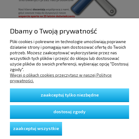
Dbamy o Twoją prywatność
Pliki cookies i pokrewne im technologie umożliwiają poprawne
POMOC
działanie strony i pomagają nam dostosować ofertę do Twoich
potrzeb. Możesz zaakceptować wykorzystanie przez nas
wszystkich tych plików i przejść do sklepu lub dostosować
użycie plików do swoich preferencji, wybierając opcję "Dostosuj
DOSTAWA I PŁATNOŚCI
zgody".
Więcej o plikach cookies przeczytasz w naszej Polityce
prywatności.
MOJE KONTO
zaakceptuj tylko niezbędne
GWARANCJA I ZWROTY
dostosuj zgody
O FIRMIE
zaakceptuj wszystkie