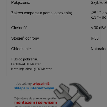
Połączenia
Szybko z
Zakres temperatur (temp. otoczenia)
-25 °C do
-13 °F do
Głośność
< 30 dBA 
Stopień ochrony
IP53
Chłodzenie
Naturaln
Pliki do pobrania:
Certyfikat DC Master
Instrukcja obsługi DC Master