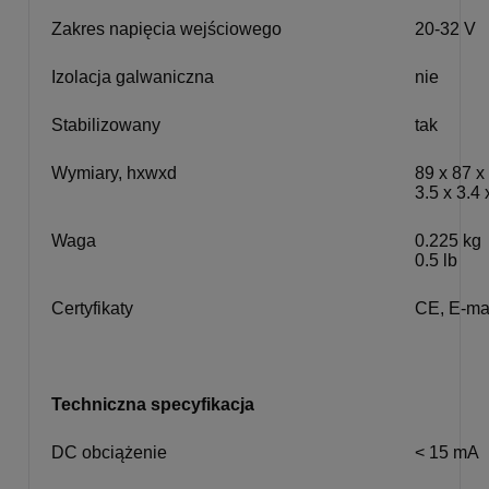
Zakres napięcia wejściowego
20-32 V
Izolacja galwaniczna
nie
Stabilizowany
tak
Wymiary, hxwxd
89 x 87 
3.5 x 3.4 
Waga
0.225 kg
0.5 lb
Certyfikaty
CE, E-ma
Techniczna specyfikacja
DC obciążenie
< 15 mA