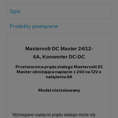
Opis
Produkty powiązane
Mastervolt DC Master 24/12-
6A,
Konwerter DC-DC
Przetwornica prądu stałego Mastervolt DC
Master obniżająca napięcie z 24V na 12V o
natężeniu 6A
Model nieizolowany
Wymagane napięcie prądu stałego może się