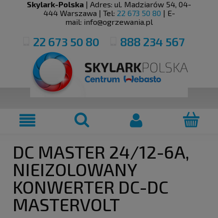
Skylark-Polska
| Adres:
ul. Madziarów 54
,
04-
444
Warszawa
| Tel:
22 673 50 80
| E-
mail:
info@ogrzewania.pl
22 673 50 80
888 234 567
DC MASTER 24/12-6A,
NIEIZOLOWANY
KONWERTER DC-DC
MASTERVOLT