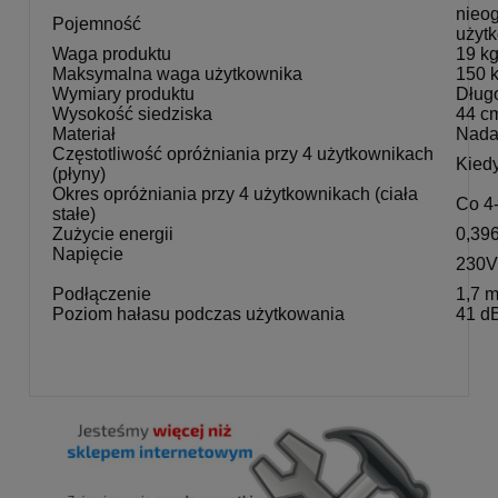
nieog
Pojemność
użyt
Waga produktu
19 k
Maksymalna waga użytkownika
150 
Wymiary produktu
Dług
Wysokość siedziska
44 c
Materiał
Nadaj
Częstotliwość opróżniania przy 4 użytkownikach
Kiedy
(płyny)
Okres opróżniania przy 4 użytkownikach (ciała
Co 4-
stałe)
Zużycie energii
0,396
Napięcie
230V 
Podłączenie
1,7 m
Poziom hałasu podczas użytkowania
41 dB