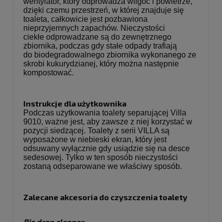
wentylator, który odprowadza wilgoć i powietrze,
dzięki czemu przestrzeń, w której znajduje się
toaleta, całkowicie jest pozbawiona
nieprzyjemnych zapachów. Nieczystości
ciekłe odprowadzane są do zewnętrznego
zbiornika, podczas gdy stałe odpady trafiają
do biodegradowalnego zbiornika wykonanego ze
skrobi kukurydzianej, który można następnie
kompostować.
Instrukcje dla użytkownika
Podczas użytkowania toalety separującej Villa
9010, ważne jest, aby zawsze z niej korzystać w
pozycji siedzącej. Toalety z serii VILLA są
wyposażone w niebieski ekran, który jest
odsuwany wyłącznie gdy usiądzie się na desce
sedesowej. Tylko w ten sposób nieczystości
zostaną odseparowane we właściwy sposób.
Zalecane akcesoria do czyszczenia toalety
Bio dran cleaner