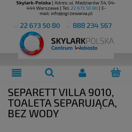
Skylark-Polska
| Adres:
ul. Madziarów 54
,
04-
444
Warszawa
| Tel:
22 673 50 80
| E-
mail:
info@ogrzewania.pl
22 673 50 80
888 234 567
SEPARETT VILLA 9010,
TOALETA SEPARUJĄCA,
BEZ WODY