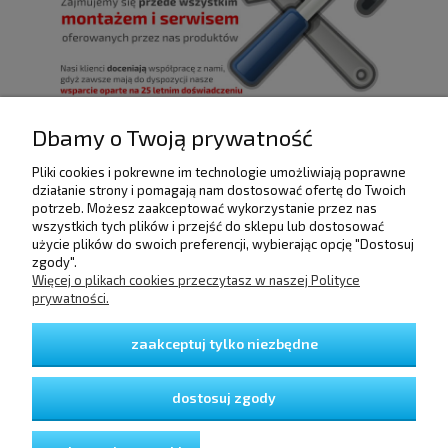
Dbamy o Twoją prywatność
Pliki cookies i pokrewne im technologie umożliwiają poprawne
POMOC
działanie strony i pomagają nam dostosować ofertę do Twoich
potrzeb. Możesz zaakceptować wykorzystanie przez nas
wszystkich tych plików i przejść do sklepu lub dostosować
użycie plików do swoich preferencji, wybierając opcję "Dostosuj
DOSTAWA I PŁATNOŚCI
zgody".
Więcej o plikach cookies przeczytasz w naszej Polityce
prywatności.
MOJE KONTO
zaakceptuj tylko niezbędne
GWARANCJA I ZWROTY
dostosuj zgody
O FIRMIE