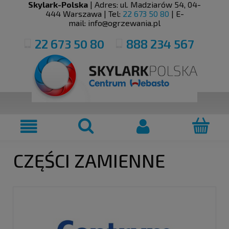
Skylark-Polska
| Adres:
ul. Madziarów 54
,
04-
444
Warszawa
| Tel:
22 673 50 80
| E-
mail:
info@ogrzewania.pl
22 673 50 80
888 234 567
CZĘŚCI ZAMIENNE