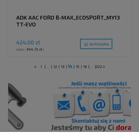
ADK AAC FORD B-MAX_ECOSPORT_MY13
TT-EVO
424,00 zł
do koszyka
344,72 zł
(netto:
)
«
14
»
1
|
...
|
12
|
13
|
|
15
|
16
|
...
|
322