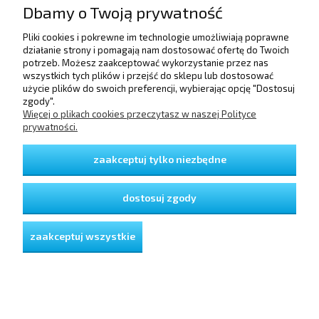
Dbamy o Twoją prywatność
Pliki cookies i pokrewne im technologie umożliwiają poprawne
POMOC
działanie strony i pomagają nam dostosować ofertę do Twoich
potrzeb. Możesz zaakceptować wykorzystanie przez nas
wszystkich tych plików i przejść do sklepu lub dostosować
użycie plików do swoich preferencji, wybierając opcję "Dostosuj
DOSTAWA I PŁATNOŚCI
zgody".
Więcej o plikach cookies przeczytasz w naszej Polityce
prywatności.
MOJE KONTO
zaakceptuj tylko niezbędne
GWARANCJA I ZWROTY
dostosuj zgody
O FIRMIE
zaakceptuj wszystkie
pokaż pełną wersję strony
Sklep internetowy Shoper Premium