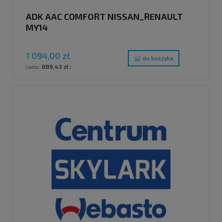
ADK AAC COMFORT NISSAN_RENAULT
MY14
1 094,00 zł
do koszyka
889,43 zł
(netto:
)