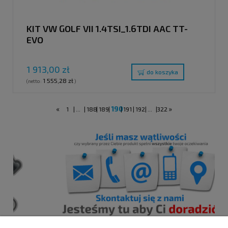
KIT VW GOLF VII 1.4TSI_1.6TDI AAC TT-
EVO
1 913,00 zł
do koszyka
1 555,28 zł
(netto:
)
«
190
»
1
|
...
|
188
|
189
|
|
191
|
192
|
...
|
322