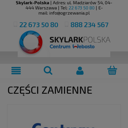
Skylark-Polska
| Adres:
ul. Madziarów 54
,
04-
444
Warszawa
| Tel:
22 673 50 80
| E-
mail:
info@ogrzewania.pl
22 673 50 80
888 234 567
CZĘŚCI ZAMIENNE