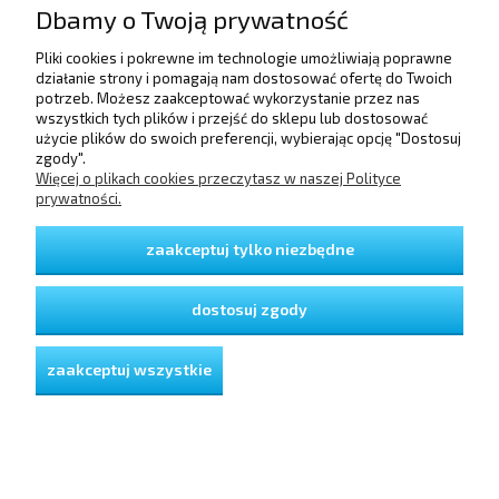
Dbamy o Twoją prywatność
Pliki cookies i pokrewne im technologie umożliwiają poprawne
POMOC
działanie strony i pomagają nam dostosować ofertę do Twoich
potrzeb. Możesz zaakceptować wykorzystanie przez nas
wszystkich tych plików i przejść do sklepu lub dostosować
użycie plików do swoich preferencji, wybierając opcję "Dostosuj
DOSTAWA I PŁATNOŚCI
zgody".
Więcej o plikach cookies przeczytasz w naszej Polityce
prywatności.
MOJE KONTO
zaakceptuj tylko niezbędne
GWARANCJA I ZWROTY
dostosuj zgody
O FIRMIE
zaakceptuj wszystkie
pokaż pełną wersję strony
Sklep internetowy Shoper Premium