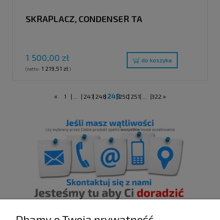
SKRAPLACZ, CONDENSER TA
1 500,00 zł
do koszyka
1 219,51 zł
(netto:
)
«
249
»
1
|
...
|
247
|
248
|
|
250
|
251
|
...
|
322
Dbamy o Twoją prywatność