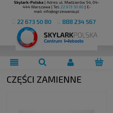
Skylark-Polska
| Adres:
ul. Madziarów 54
,
04-
444
Warszawa
| Tel:
22 673 50 80
| E-
mail:
info@ogrzewania.pl
22 673 50 80
888 234 567
CZĘŚCI ZAMIENNE