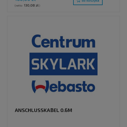
do koszyka
130,08 zł
(netto:
)
ANSCHLUSSKABEL 0.6M