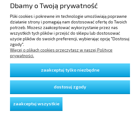
Dbamy o Twoją prywatność
Pliki cookies i pokrewne im technologie umożliwiają poprawne
POMOC
działanie strony i pomagają nam dostosować ofertę do Twoich
potrzeb. Możesz zaakceptować wykorzystanie przez nas
wszystkich tych plików i przejść do sklepu lub dostosować
użycie plików do swoich preferencji, wybierając opcję "Dostosuj
DOSTAWA I PŁATNOŚCI
zgody".
Więcej o plikach cookies przeczytasz w naszej Polityce
prywatności.
MOJE KONTO
zaakceptuj tylko niezbędne
GWARANCJA I ZWROTY
dostosuj zgody
O FIRMIE
zaakceptuj wszystkie
pokaż pełną wersję strony
Sklep internetowy Shoper Premium