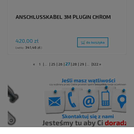
ANSCHLUSSKABEL 3M PLUGIN CHROM
420,00 zł
do koszyka
341,46 zł
(netto:
)
«
27
»
1
|
...
|
25
|
26
|
|
28
|
29
|
...
|
322