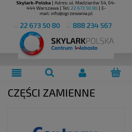
Skylark-Polska
| Adres:
ul. Madziarów 54
,
04-
444
Warszawa
| Tel:
22 673 50 80
| E-
mail:
info@ogrzewania.pl
22 673 50 80
888 234 567
CZĘŚCI ZAMIENNE