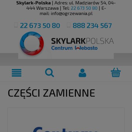
Skylark-Polska
| Adres:
ul. Madziarów 54
,
04-
444
Warszawa
| Tel:
22 673 50 80
| E-
mail:
info@ogrzewania.pl
22 673 50 80
888 234 567
CZĘŚCI ZAMIENNE