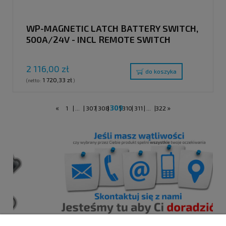
WP-MAGNETIC LATCH BATTERY SWITCH,
500A/24V - INCL REMOTE SWITCH
2 116,00 zł
do koszyka
1 720,33 zł
(netto:
)
«
309
»
1
|
...
|
307
|
308
|
|
310
|
311
|
...
|
322