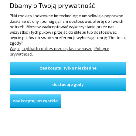
Dbamy o Twoją prywatność
Pliki cookies i pokrewne im technologie umożliwiają poprawne
POMOC
działanie strony i pomagają nam dostosować ofertę do Twoich
potrzeb. Możesz zaakceptować wykorzystanie przez nas
wszystkich tych plików i przejść do sklepu lub dostosować
użycie plików do swoich preferencji, wybierając opcję "Dostosuj
DOSTAWA I PŁATNOŚCI
zgody".
Więcej o plikach cookies przeczytasz w naszej Polityce
prywatności.
MOJE KONTO
zaakceptuj tylko niezbędne
GWARANCJA I ZWROTY
dostosuj zgody
O FIRMIE
zaakceptuj wszystkie
pokaż pełną wersję strony
Sklep internetowy Shoper Premium