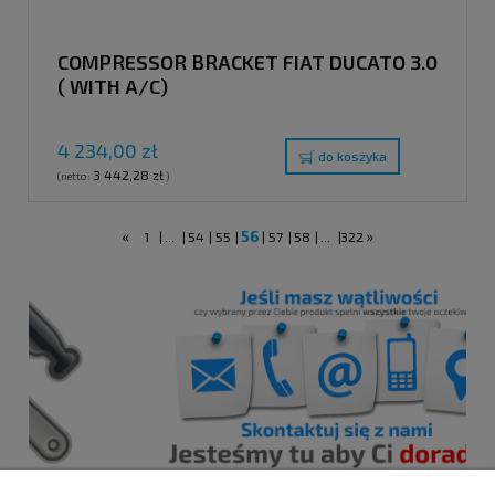
COMPRESSOR BRACKET FIAT DUCATO 3.0
( WITH A/C)
4 234,00 zł
do koszyka
3 442,28 zł
(netto:
)
«
56
»
1
|
...
|
54
|
55
|
|
57
|
58
|
...
|
322