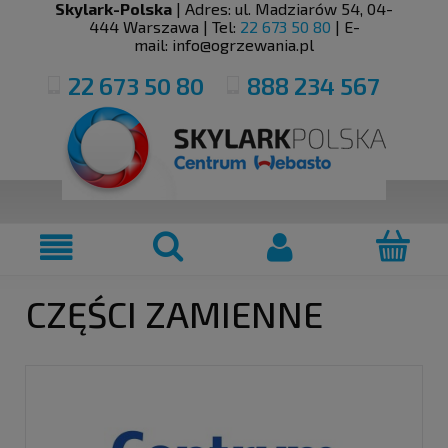
Skylark-Polska
| Adres:
ul. Madziarów 54
,
04-
444
Warszawa
| Tel:
22 673 50 80
| E-
mail:
info@ogrzewania.pl
22 673 50 80
888 234 567
CZĘŚCI ZAMIENNE