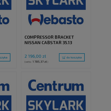
COMPRESSOR BRACKET
NISSAN CABSTAR 35.13
ITH
WITHOUT A/C EURO 5 WITH
CLUTCH PULLEY "S"
2 196,00 zł
szyka
do koszyka
1 785,37 zł
(netto:
)