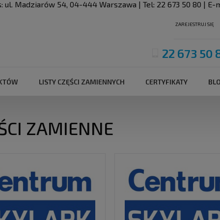
s:
ul. Madziarów 54
,
04-444
Warszawa
| Tel:
22 673 50 80
| E-m
ZAREJESTRUJ SIĘ
22 673 50 
UKTÓW
LISTY CZĘŚCI ZAMIENNYCH
CERTYFIKATY
BL
ŚCI ZAMIENNE