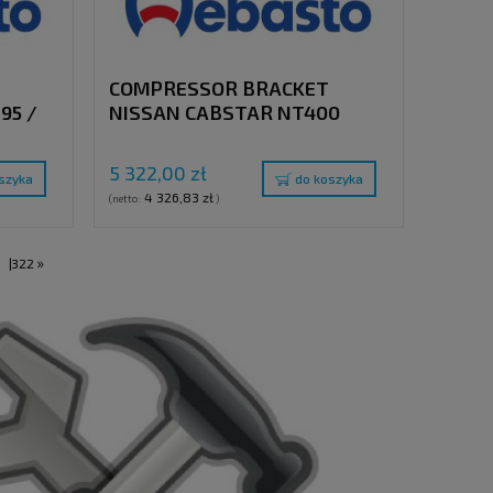
COMPRESSOR BRACKET
95 /
NISSAN CABSTAR NT400
ZD30 ENGINE EURO 6 WITH
A/C (TM-13/15/16 / QP-
5 322,00 zł
szyka
do koszyka
13/15/16)
4 326,83 zł
(netto:
)
»
.
|
322