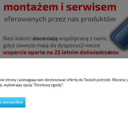
1
2
ŚCI
MOJE KONTO
GWARANCJA I 
anie strony i pomagają nam dostosować ofertę do Twoich potrzeb. Możesz 
i, wybierając opcję "Dostosuj zgody".
Twoje zamówienia
Gwarancja
Ustawienia konta
Reklamacje i zwro
Przechowalnia
j wszystkie
ień