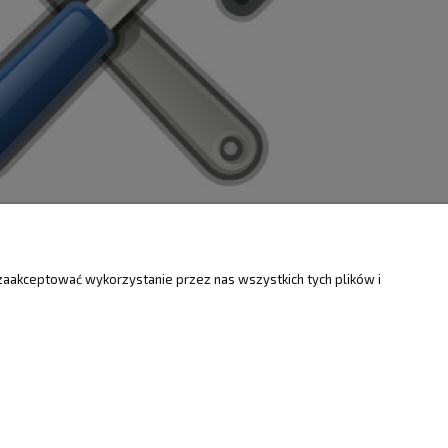
ZWROTY
O FIRMIE
zaakceptować wykorzystanie przez nas wszystkich tych plików i
Kontakt i mapa
ty
Dotacje EU
Informacje o firmie