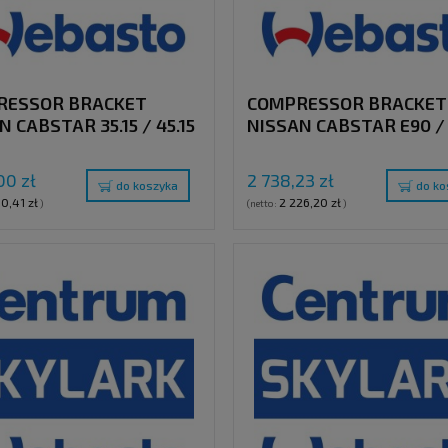
RESSOR BRACKET
COMPRESSOR BRACKET
N CABSTAR 35.15 / 45.15
NISSAN CABSTAR E90 / 
0 ENGINE) WITHOUT A/C
110 / 120 ( WITHOUT AC 
CLUTCH PULLEY "E"
00 zł
2 738,23 zł
do koszyka
do ko
50,41 zł
2 226,20 zł
)
(netto:
)