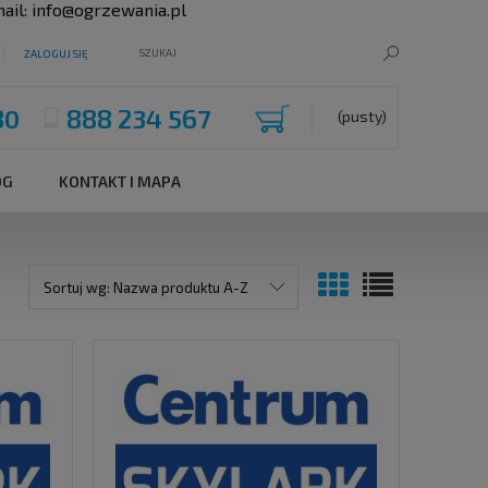
ail:
info@ogrzewania.pl
ZALOGUJ SIĘ
80
888 234 567
(pusty)
OG
KONTAKT I MAPA
Sortuj wg:
Nazwa produktu A-Z