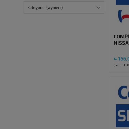
Kategorie: (wybierz)
COMP
NISSA
(ZD-3
4 166,
3 3
(netto: