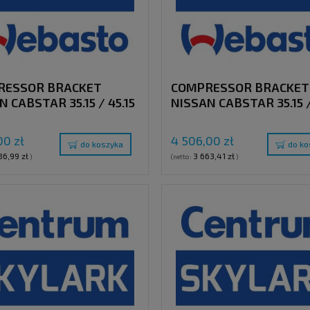
RESSOR BRACKET
COMPRESSOR BRACKET
N CABSTAR 35.15 / 45.15
NISSAN CABSTAR 35.15 /
0 ENGINE) WITH A/C
(ZD-30 ENGINE) WITH A
WITH CLUTCH PULLEY "
00 zł
4 506,00 zł
do koszyka
do ko
86,99 zł
3 663,41 zł
)
(netto:
)