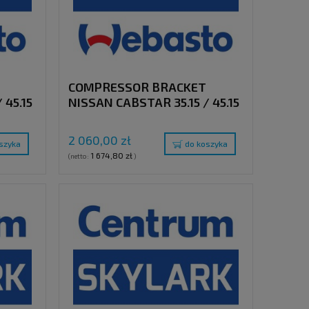
COMPRESSOR BRACKET
 45.15
NISSAN CABSTAR 35.15 / 45.15
/C
(ZD-30 ENGINE) WITHOUT A/C
E"
2 060,00 zł
szyka
do koszyka
1 674,80 zł
(netto:
)