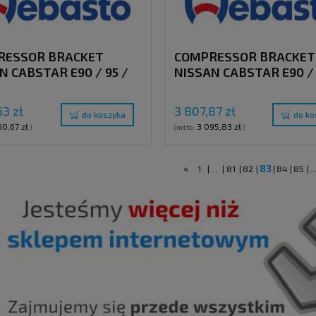
RESSOR BRACKET
COMPRESSOR BRACKET
N CABSTAR E90 / 95 /
NISSAN CABSTAR E90 / 
120 ( WITHOUT AC )
120 ( WITH AC )
CLUTCH PULLEY "S"
63 zł
3 807,87 zł
do koszyka
do ko
60,67 zł
3 095,83 zł
)
(netto:
)
«
83
1
|
...
|
81
|
82
|
|
84
|
85
|
..