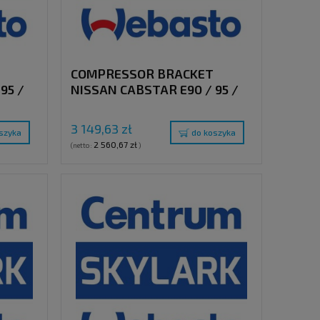
COMPRESSOR BRACKET
95 /
NISSAN CABSTAR E90 / 95 /
)
110 / 120 ( WITHOUT AC )
WITH CLUTCH PULLEY "E"
3 149,63 zł
szyka
do koszyka
2 560,67 zł
(netto:
)