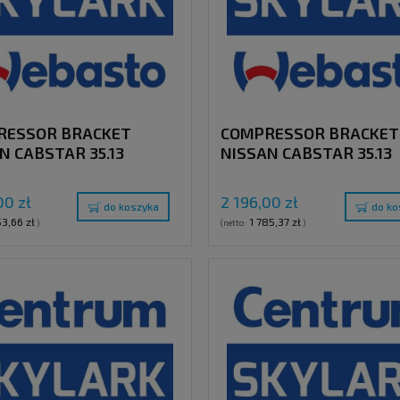
RESSOR BRACKET
COMPRESSOR BRACKET
N CABSTAR 35.13
NISSAN CABSTAR 35.13
UT A/C EURO 5
WITHOUT A/C EURO 5 W
CLUTCH PULLEY "E"
00 zł
2 196,00 zł
do koszyka
do ko
53,66 zł
1 785,37 zł
)
(netto:
)