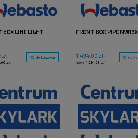
 BOX LINE LIGHT
FRONT BOX PIPE NW13
 zł
1 494,00 zł
do koszyka
do ko
,60 zł
1 214,63 zł
)
(netto:
)