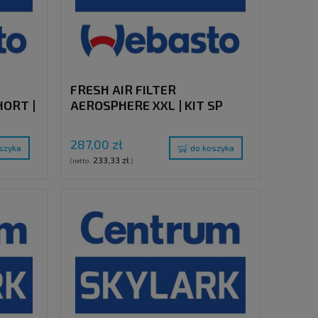
FRESH AIR FILTER
ORT |
AEROSPHERE XXL | KIT SP
287,00 zł
szyka
do koszyka
233,33 zł
(netto:
)