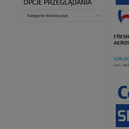
OPCJE PRZEGLĄDANIA
Kategorie: Klimatyzacje
FRESH
AEROS
KIT S
496,00
403
(netto: