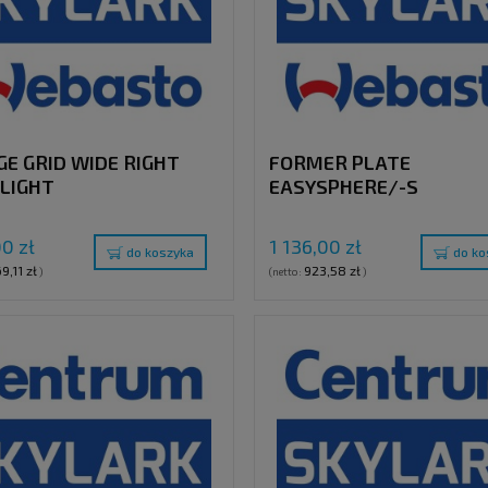
GE GRID WIDE RIGHT
FORMER PLATE
LIGHT
EASYSPHERE/-S
00 zł
1 136,00 zł
do koszyka
do ko
9,11 zł
923,58 zł
)
(netto:
)