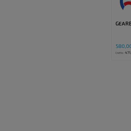
GEARB
580,00
471
(netto: