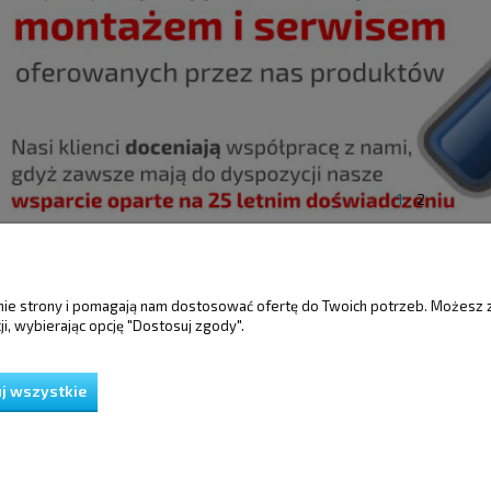
1
2
ŚCI
MOJE KONTO
GWARANCJA I 
anie strony i pomagają nam dostosować ofertę do Twoich potrzeb. Możesz 
i, wybierając opcję "Dostosuj zgody".
Twoje zamówienia
Gwarancja
Ustawienia konta
Reklamacje i zwro
Przechowalnia
j wszystkie
ień