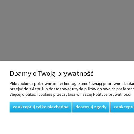
Dbamy o Twoją prywatność
POMOC
DOSTAWA I PŁATNO
Pliki cookies i pokrewne im technologie umożliwiają poprawne dział
przejść do sklepu lub dostosować użycie plików do swoich preferencj
Więcej o plikach cookies przeczytasz w naszej Polityce prywatności.
Regulamin
Raty/Leasing
Polityka prywatności
Faktury i paragony
Koszty dostawy
zaakceptuj tylko niezbędne
dostosuj zgody
zaakceptu
Czas realizacji zamów
Sposoby płatności