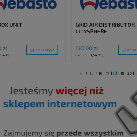
OX UNIT
GRID AIR DISTRIBUTOR
CITYSPHERE
 zł
687,00 zł
do koszyka
do ko
,54 zł
558,54 zł
)
(netto:
)
«
18
1
|
...
|
16
|
17
|
|
19
|
20
|
..