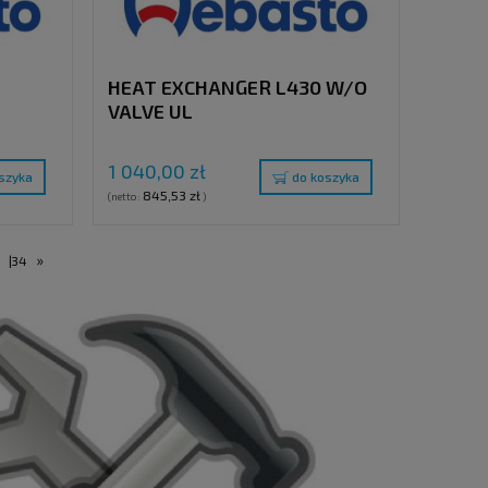
HEAT EXCHANGER L430 W/O
VALVE UL
1 040,00 zł
szyka
do koszyka
845,53 zł
(netto:
)
»
.
|
34