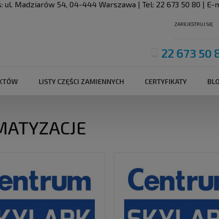
s:
ul. Madziarów 54
,
04-444
Warszawa
| Tel:
22 673 50 80
| E-m
ZAREJESTRUJ SIĘ
22 673 50 
UKTÓW
LISTY CZĘŚCI ZAMIENNYCH
CERTYFIKATY
BL
MATYZACJE