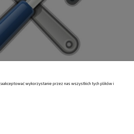
ZWROTY
O FIRMIE
zaakceptować wykorzystanie przez nas wszystkich tych plików i
Kontakt i mapa
ty
Dotacje EU
Informacje o firmie