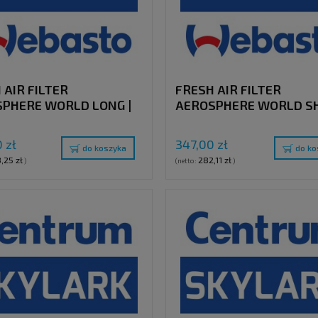
 AIR FILTER
FRESH AIR FILTER
PHERE WORLD LONG |
AEROSPHERE WORLD SH
P
KIT SP
 zł
347,00 zł
do koszyka
do ko
,25 zł
282,11 zł
)
(netto:
)