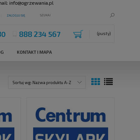
ail:
info@ogrzewania.pl
ZALOGUJ SIĘ
80
888 234 567
(pusty)
OG
KONTAKT I MAPA
Sortuj wg:
Nazwa produktu A-Z