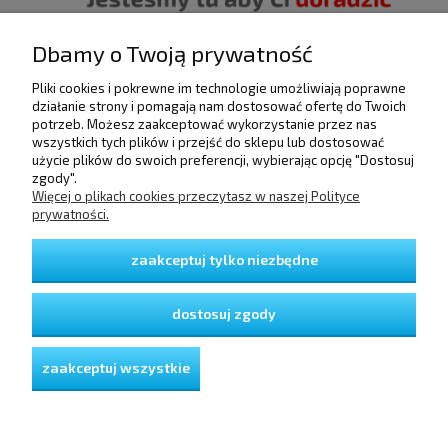
Dbamy o Twoją prywatność
Pliki cookies i pokrewne im technologie umożliwiają poprawne
POMOC
działanie strony i pomagają nam dostosować ofertę do Twoich
potrzeb. Możesz zaakceptować wykorzystanie przez nas
wszystkich tych plików i przejść do sklepu lub dostosować
użycie plików do swoich preferencji, wybierając opcję "Dostosuj
DOSTAWA I PŁATNOŚCI
zgody".
Więcej o plikach cookies przeczytasz w naszej Polityce
prywatności.
MOJE KONTO
zaakceptuj tylko niezbędne
GWARANCJA I ZWROTY
dostosuj zgody
O FIRMIE
zaakceptuj wszystkie
pokaż pełną wersję strony