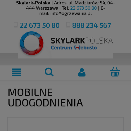
Skylark-Polska
| Adres:
ul. Madziarów 54
,
04-
444
Warszawa
| Tel:
22 673 50 80
| E-
mail:
info@ogrzewania.pl
22 673 50 80
888 234 567
MOBILNE
UDOGODNIENIA