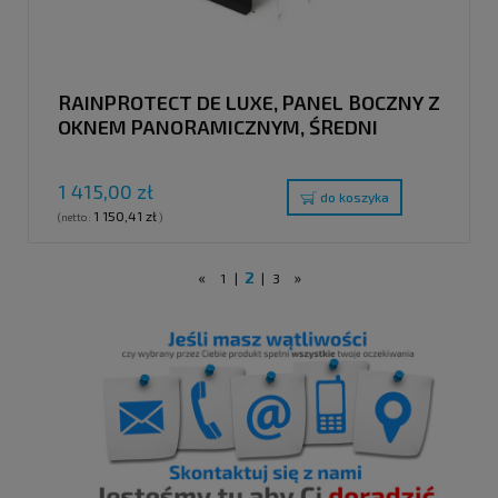
RAINPROTECT DE LUXE, PANEL BOCZNY Z
OKNEM PANORAMICZNYM, ŚREDNI
1 415,00 zł
do koszyka
1 150,41 zł
(netto:
)
«
2
»
1
|
|
3