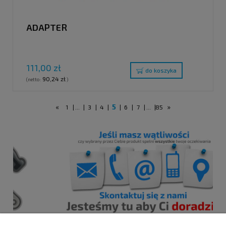
ADAPTER
111,00 zł
do koszyka
90,24 zł
(netto:
)
«
5
»
1
|
...
|
3
|
4
|
|
6
|
7
|
...
|
85