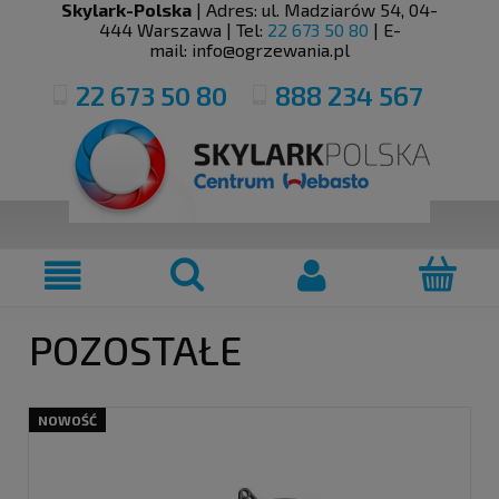
Skylark-Polska
| Adres:
ul. Madziarów 54
,
04-
444
Warszawa
| Tel:
22 673 50 80
| E-
mail:
info@ogrzewania.pl
22 673 50 80
888 234 567
POZOSTAŁE
NOWOŚĆ