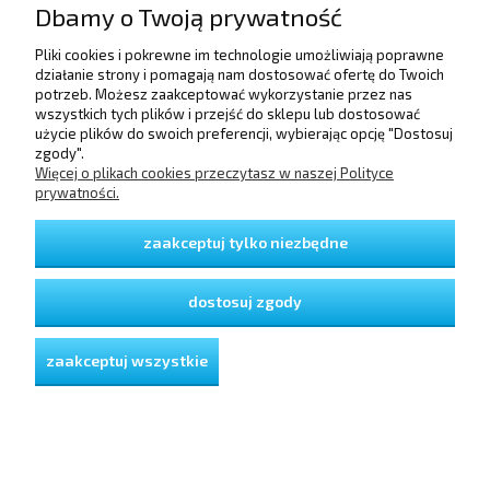
Dbamy o Twoją prywatność
Pliki cookies i pokrewne im technologie umożliwiają poprawne
POMOC
działanie strony i pomagają nam dostosować ofertę do Twoich
potrzeb. Możesz zaakceptować wykorzystanie przez nas
wszystkich tych plików i przejść do sklepu lub dostosować
użycie plików do swoich preferencji, wybierając opcję "Dostosuj
DOSTAWA I PŁATNOŚCI
zgody".
Więcej o plikach cookies przeczytasz w naszej Polityce
prywatności.
MOJE KONTO
zaakceptuj tylko niezbędne
GWARANCJA I ZWROTY
dostosuj zgody
O FIRMIE
zaakceptuj wszystkie
pokaż pełną wersję strony
Sklep internetowy Shoper Premium