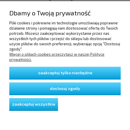
Dbamy o Twoją prywatność
Pliki cookies i pokrewne im technologie umożliwiają poprawne
POMOC
działanie strony i pomagają nam dostosować ofertę do Twoich
potrzeb. Możesz zaakceptować wykorzystanie przez nas
wszystkich tych plików i przejść do sklepu lub dostosować
użycie plików do swoich preferencji, wybierając opcję "Dostosuj
DOSTAWA I PŁATNOŚCI
zgody".
Więcej o plikach cookies przeczytasz w naszej Polityce
prywatności.
MOJE KONTO
zaakceptuj tylko niezbędne
GWARANCJA I ZWROTY
dostosuj zgody
O FIRMIE
zaakceptuj wszystkie
pokaż pełną wersję strony