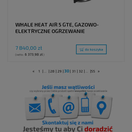
WHALE HEAT AIR 5 GTE, GAZOWO-
ELEKTRYCZNE OGRZEWANIE
POWIETRZNE
7 840,00 zł
do koszyka
6 373,98 zł
(netto:
)
«
30
»
1
|
...
|
28
|
29
|
|
31
|
32
|
...
|
55