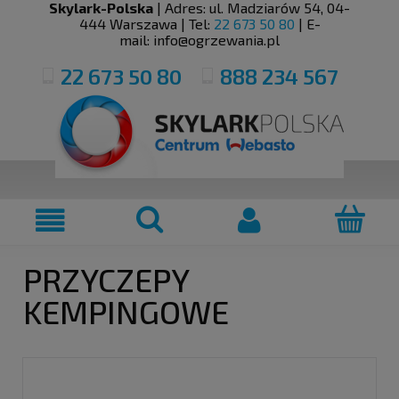
Skylark-Polska
| Adres:
ul. Madziarów 54
,
04-
444
Warszawa
| Tel:
22 673 50 80
| E-
mail:
info@ogrzewania.pl
22 673 50 80
888 234 567
PRZYCZEPY
KEMPINGOWE