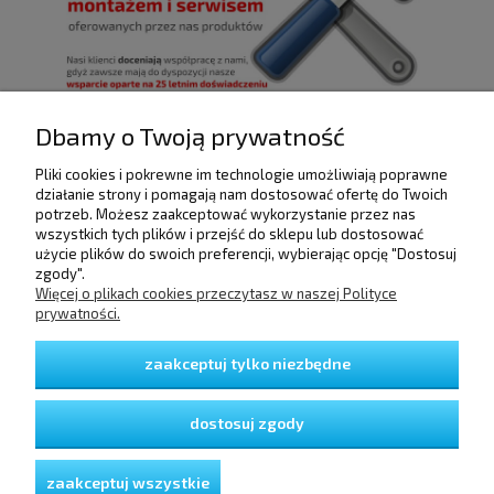
Dbamy o Twoją prywatność
Pliki cookies i pokrewne im technologie umożliwiają poprawne
POMOC
działanie strony i pomagają nam dostosować ofertę do Twoich
potrzeb. Możesz zaakceptować wykorzystanie przez nas
wszystkich tych plików i przejść do sklepu lub dostosować
użycie plików do swoich preferencji, wybierając opcję "Dostosuj
DOSTAWA I PŁATNOŚCI
zgody".
Więcej o plikach cookies przeczytasz w naszej Polityce
prywatności.
MOJE KONTO
zaakceptuj tylko niezbędne
GWARANCJA I ZWROTY
dostosuj zgody
O FIRMIE
zaakceptuj wszystkie