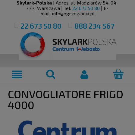
Skylark-Polska
| Adres:
ul. Madziarów 54
,
04-
444
Warszawa
| Tel:
22 673 50 80
| E-
mail:
info@ogrzewania.pl
22 673 50 80
888 234 567
CONVOGLIATORE FRIGO
4000