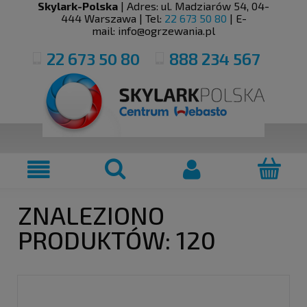
Skylark-Polska
| Adres:
ul. Madziarów 54
,
04-
444
Warszawa
| Tel:
22 673 50 80
| E-
mail:
info@ogrzewania.pl
22 673 50 80
888 234 567
ZNALEZIONO
PRODUKTÓW: 120