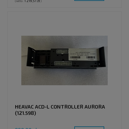
1 219,51 zł
(netto:
)
HEAVAC ACD-L CONTROLLER AURORA
(121.598)