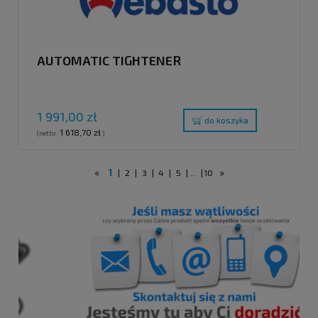
AUTOMATIC TIGHTENER
1 991,00 zł
do koszyka
1 618,70 zł
(netto:
)
«
1
»
|
2
|
3
|
4
|
5
|
...
|
10