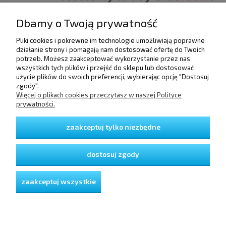
Dbamy o Twoją prywatność
Pliki cookies i pokrewne im technologie umożliwiają poprawne
działanie strony i pomagają nam dostosować ofertę do Twoich
POMOC
potrzeb. Możesz zaakceptować wykorzystanie przez nas
wszystkich tych plików i przejść do sklepu lub dostosować
użycie plików do swoich preferencji, wybierając opcję "Dostosuj
DOSTAWA I PŁATNOŚCI
zgody".
Więcej o plikach cookies przeczytasz w naszej Polityce
prywatności.
MOJE KONTO
zaakceptuj tylko niezbędne
GWARANCJA I ZWROTY
dostosuj zgody
O FIRMIE
zaakceptuj wszystkie
pokaż pełną wersję strony