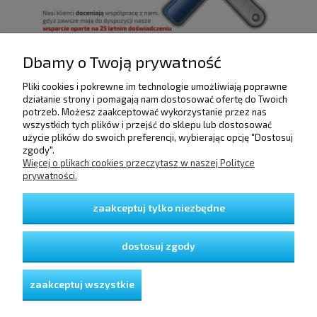
Dbamy o Twoją prywatność
Pliki cookies i pokrewne im technologie umożliwiają poprawne
POMOC
działanie strony i pomagają nam dostosować ofertę do Twoich
potrzeb. Możesz zaakceptować wykorzystanie przez nas
wszystkich tych plików i przejść do sklepu lub dostosować
użycie plików do swoich preferencji, wybierając opcję "Dostosuj
DOSTAWA I PŁATNOŚCI
zgody".
Więcej o plikach cookies przeczytasz w naszej Polityce
prywatności.
MOJE KONTO
zaakceptuj tylko niezbędne
GWARANCJA I ZWROTY
dostosuj zgody
O FIRMIE
zaakceptuj wszystkie