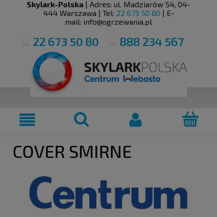
Skylark-Polska
| Adres:
ul. Madziarów 54
,
04-
444
Warszawa
| Tel:
22 673 50 80
| E-
mail:
info@ogrzewania.pl
22 673 50 80
888 234 567
COVER SMIRNE