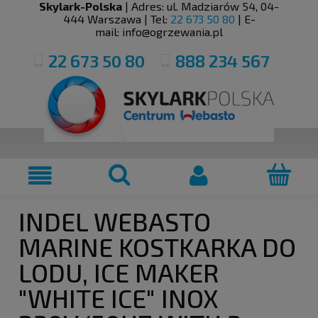
Skylark-Polska
| Adres:
ul. Madziarów 54
,
04-
444
Warszawa
| Tel:
22 673 50 80
| E-
mail:
info@ogrzewania.pl
22 673 50 80
888 234 567
INDEL WEBASTO
MARINE KOSTKARKA DO
LODU, ICE MAKER
"WHITE ICE" INOX