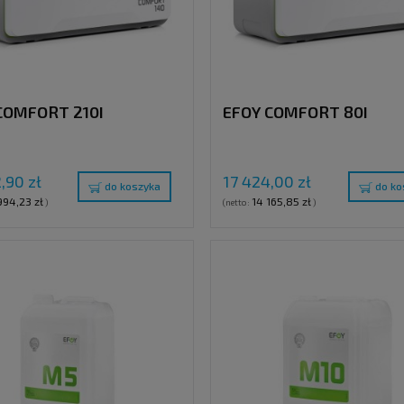
COMFORT 210I
EFOY COMFORT 80I
,90 zł
17 424,00 zł
do koszyka
do ko
994,23 zł
14 165,85 zł
)
(netto:
)