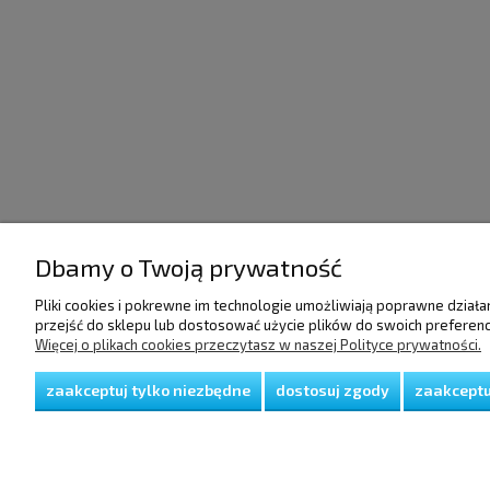
Dbamy o Twoją prywatność
POMOC
DOSTAWA I PŁATNO
Pliki cookies i pokrewne im technologie umożliwiają poprawne dział
przejść do sklepu lub dostosować użycie plików do swoich preferencj
Więcej o plikach cookies przeczytasz w naszej Polityce prywatności.
Regulamin
Raty/Leasing
Polityka prywatności
Faktury i paragony
Koszty dostawy
zaakceptuj tylko niezbędne
dostosuj zgody
zaakceptu
Czas realizacji zamów
Sposoby płatności