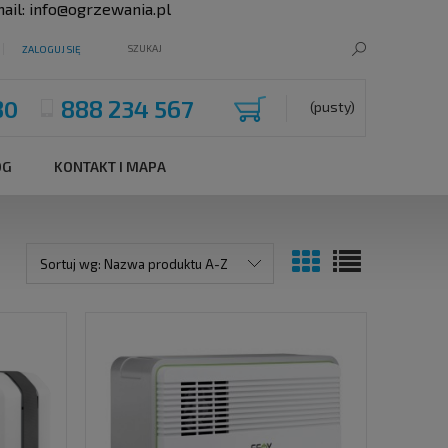
ail:
info@ogrzewania.pl
ZALOGUJ SIĘ
80
888 234 567
(pusty)
OG
KONTAKT I MAPA
Sortuj wg:
Nazwa produktu A-Z