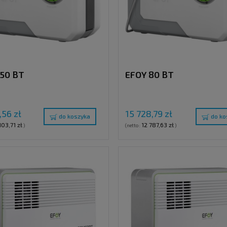
150 BT
EFOY 80 BT
,56 zł
15 728,79 zł
do koszyka
do ko
103,71 zł
12 787,63 zł
)
(netto:
)