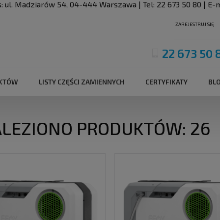
s:
ul. Madziarów 54
,
04-444
Warszawa
| Tel:
22 673 50 80
| E-m
ZAREJESTRUJ SIĘ
22 673 50 
UKTÓW
LISTY CZĘŚCI ZAMIENNYCH
CERTYFIKATY
BL
LEZIONO PRODUKTÓW: 26