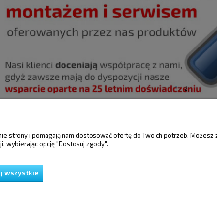
1
2
ŚCI
MOJE KONTO
GWARANCJA I 
anie strony i pomagają nam dostosować ofertę do Twoich potrzeb. Możesz 
i, wybierając opcję "Dostosuj zgody".
Twoje zamówienia
Gwarancja
Ustawienia konta
Reklamacje i zwro
Przechowalnia
j wszystkie
ień