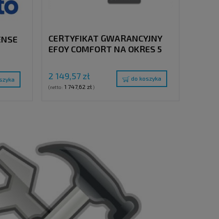
CERTYFIKAT GWARANCYJNY
ENSE
EFOY COMFORT NA OKRES 5
LAT
2 149,57 zł
do koszyka
szyka
1 747,62 zł
(netto:
)