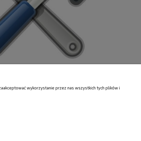
ZWROTY
O FIRMIE
zaakceptować wykorzystanie przez nas wszystkich tych plików i
Kontakt i mapa
ty
Dotacje EU
Informacje o firmie