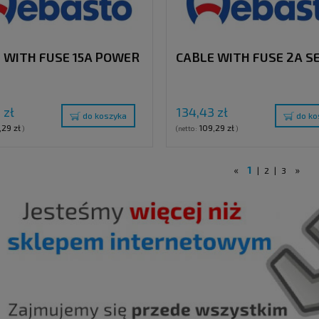
 WITH FUSE 15A POWER
CABLE WITH FUSE 2A S
 zł
134,43 zł
do koszyka
do ko
,29 zł
109,29 zł
)
(netto:
)
«
1
»
|
2
|
3